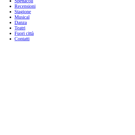
Spettacoli
Recensioni
Stagione
Musical
Danza
Teatri
Fuori città
Contatti