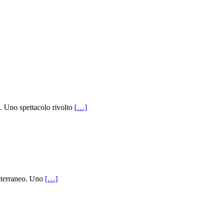
o. Uno spettacolo rivolto
[…]
otterraneo. Uno
[…]