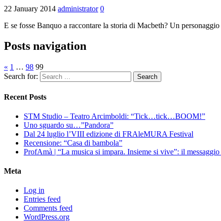
22 January 2014
administrator
0
E se fosse Banquo a raccontare la storia di Macbeth? Un personaggio l
Posts navigation
«
1
…
98
99
Search for:
Recent Posts
STM Studio – Teatro Arcimboldi: “Tick…tick…BOOM!”
Uno sguardo su…”Pandora”
Dal 24 luglio l’VIII edizione di FRAleMURA Festival
Recensione: “Casa di bambola”
ProfAmà | “La musica si impara. Insieme si vive”: il messaggi
Meta
Log in
Entries feed
Comments feed
WordPress.org