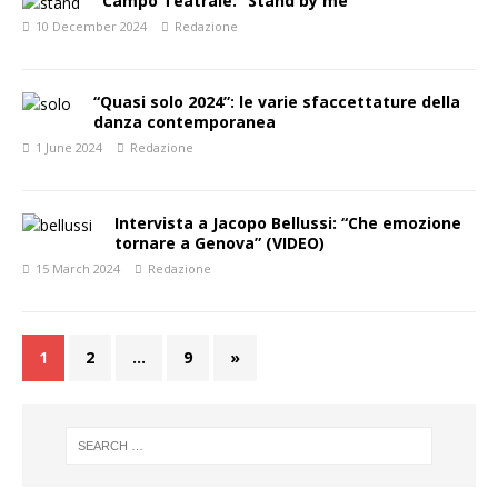
Campo Teatrale: “Stand by me”
10 December 2024
Redazione
“Quasi solo 2024”: le varie sfaccettature della
danza contemporanea
1 June 2024
Redazione
Intervista a Jacopo Bellussi: “Che emozione
tornare a Genova” (VIDEO)
15 March 2024
Redazione
1
2
…
9
»