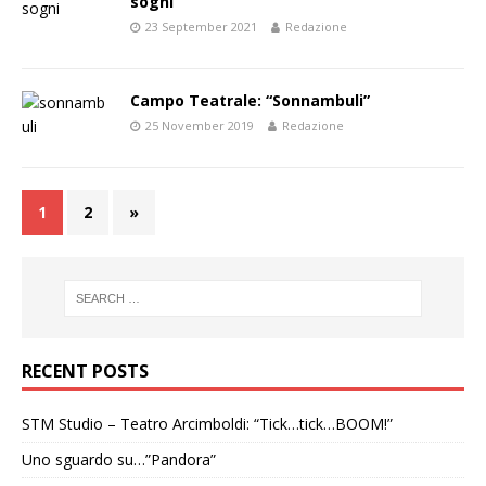
sogni”
23 September 2021
Redazione
Campo Teatrale: “Sonnambuli”
25 November 2019
Redazione
1
2
»
RECENT POSTS
STM Studio – Teatro Arcimboldi: “Tick…tick…BOOM!”
Uno sguardo su…”Pandora”