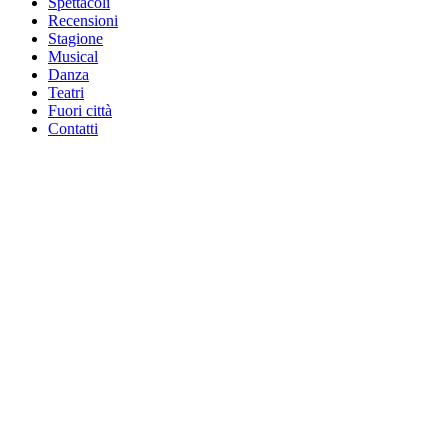
Spettacoli
Recensioni
Stagione
Musical
Danza
Teatri
Fuori città
Contatti