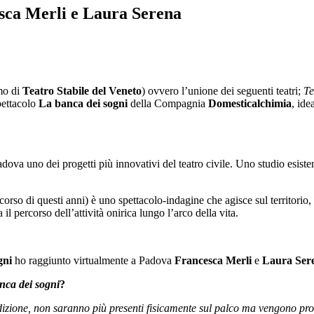
sca Merli e Laura Serena
mo di
Teatro Stabile del Veneto
) ovvero l’unione dei seguenti teatri;
Te
pettacolo
La banca dei sogni
della Compagnia
Domesticalchimia
, ide
a uno dei progetti più innovativi del teatro civile. Uno studio esistenzi
rso di questi anni) è uno spettacolo-indagine che agisce sul territorio, di
il percorso dell’attività onirica lungo l’arco della vita.
gni
ho raggiunto virtualmente a Padova
Francesca Merli
e
Laura Ser
nca dei sogni
?
izione, non saranno più presenti fisicamente sul palco ma vengono proie