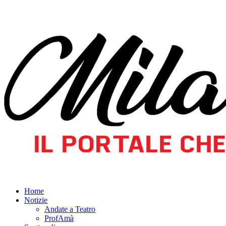
Home
Notizie
Andate a Teatro
ProfAmà