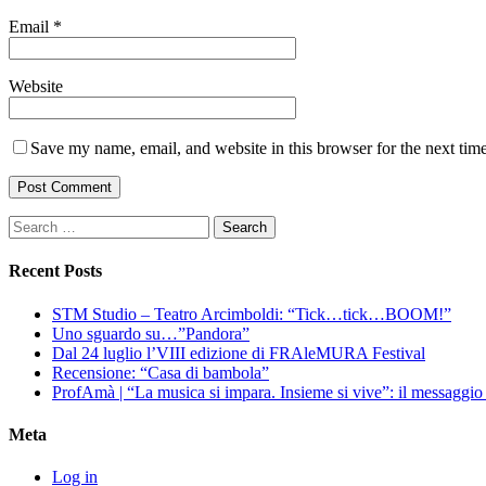
Email
*
Website
Save my name, email, and website in this browser for the next tim
Search
for:
Recent Posts
STM Studio – Teatro Arcimboldi: “Tick…tick…BOOM!”
Uno sguardo su…”Pandora”
Dal 24 luglio l’VIII edizione di FRAleMURA Festival
Recensione: “Casa di bambola”
ProfAmà | “La musica si impara. Insieme si vive”: il messaggi
Meta
Log in