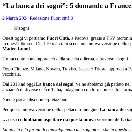
“La banca dei sogni”: 5 domande a France
2 March 2024
Redazione
Fuori città
0
Quest’oggi vi portiamo
Fuori Città
, a Padova, grazie a TSV (acroni
in quest’ultimo dal 5 al 10 marzo in scena una nuova versione dello s
Matteo Luoni
.
Un racconto contemporaneo della società odierna, attraverso i sogni.
Dopo Firenze, Milano, Novara, Treviso, Lecce e Trieste, approda a Padov
vecchiaia.
Dal 2018 ad oggi
La banca dei sogni
(ve ne abbiamo già parlato nel co
anziane/i di diverse città d’Italia, indagando con loro come si trasforma 
Niente psicanalisi o interpretazione!
Per questa nuova versione dello spettacolo-indagine
La banca dei so
… cosa ci dobbiamo aspettare da questa nuova versione de
La ba
La novità è la forma di coinvolgimento dei sognatori, che in questa ed