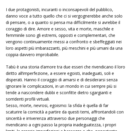
I due protagonisti, incuranti o inconsapevoli del pubblico,
danno voce a tutto quello che ci si vergognerebbe anche solo
di pensare, o a quanto si pensa ma difficilmente si avrebbe il
coraggio di dire. Amore e sesso, vita e morte, maschile e
femminile sono gli estremi, opposti e complementari, che
vengono continuamente messi a confronto e sbeffeggiati nei
loro aspetti più imbarazzanti, più meschini e più umani da una
coppia davvero improbabile.
Tabù è una storia d’amore tra due esseri che rivendicano il loro
diritto all’imperfezione, a essere egoisti, inadeguati, soli e
disperati. Hanno il coraggio di amarsi e di desiderarsi senza
ignorare le complicazioni, in un mondo in cui sempre più si
tende a nascondere dubbi e sconfitte dietro sgargianti e
sorridenti profili virtuali.
Sesso, morte, nevrosi, egoismo: la sfida è quella di far
scaturire la comicità a partire da questi temi, affrontandoli con
sincerità e irriverenza attraverso due personaggi che
rivendicano a ogni passo la propria inadeguatezza, i propri