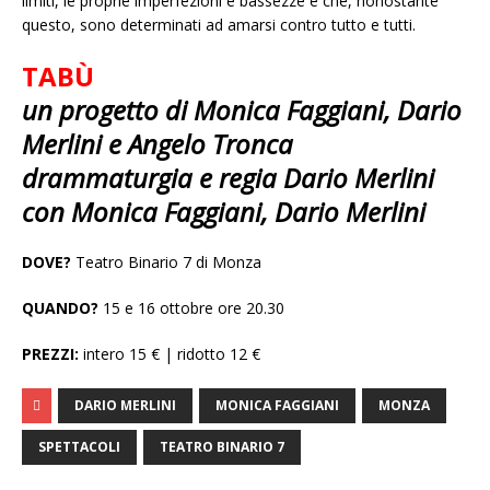
limiti, le proprie imperfezioni e bassezze e che, nonostante
questo, sono determinati ad amarsi contro tutto e tutti.
TABÙ
un progetto di Monica Faggiani, Dario
Merlini e Angelo Tronca
drammaturgia e regia Dario Merlini
con Monica Faggiani, Dario Merlini
DOVE?
Teatro Binario 7 di Monza
QUANDO?
15 e 16 ottobre ore 20.30
PREZZI:
intero 15 € | ridotto 12 €
DARIO MERLINI
MONICA FAGGIANI
MONZA
SPETTACOLI
TEATRO BINARIO 7