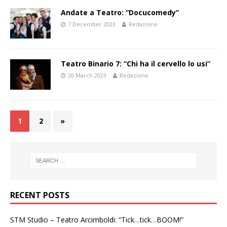
Andate a Teatro: “Docucomedy”
7 December 2023
Redazione
Teatro Binario 7: “Chi ha il cervello lo usi”
20 March 2023
Redazione
1
2
»
RECENT POSTS
STM Studio – Teatro Arcimboldi: “Tick…tick…BOOM!”