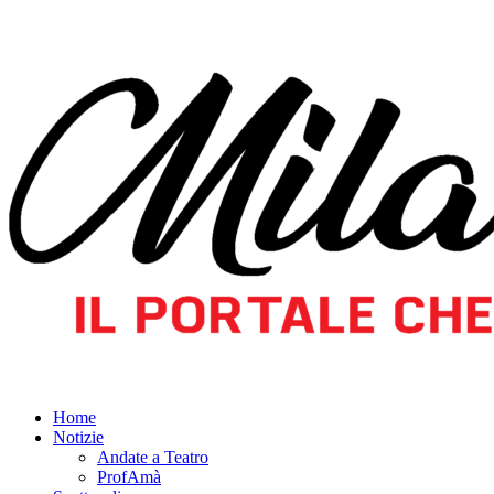
Home
Notizie
Andate a Teatro
ProfAmà