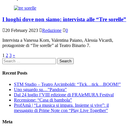
I luoghi dove non siamo: intervista alle “Tre sorelle”
20 February 2023
Redazione
0
Intervista a Vanessa Korn, Valentina Paiano, Alessia Vicardi,
protagoniste di “Tre sorelle” al Teatro Binario 7.
Posts
1
2
3
»
Search
navigation
for:
Recent Posts
STM Studio – Teatro Arcimboldi: “Tick…tick…BOOM!”
Uno sguardo su…”Pandora”
Dal 24 luglio l’VIII edizione di FRAleMURA Festival
Recensione: “Casa di bambola”
ProfAmà | “La musica si impara. Insieme si vive”: il
messaggio di Prime Note con “Play Live Together”
Meta