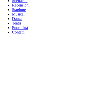
Spettacoli
Recensioni
Stagione
Musical
Danza
Teatri
Fuori città
Contatti