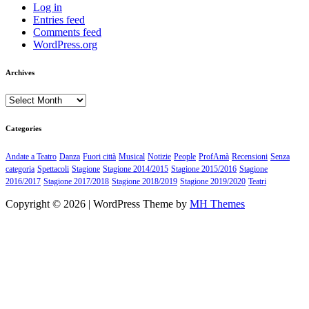
Log in
Entries feed
Comments feed
WordPress.org
Archives
Archives
Categories
Andate a Teatro
Danza
Fuori città
Musical
Notizie
People
ProfAmà
Recensioni
Senza
categoria
Spettacoli
Stagione
Stagione 2014/2015
Stagione 2015/2016
Stagione
2016/2017
Stagione 2017/2018
Stagione 2018/2019
Stagione 2019/2020
Teatri
Copyright © 2026 | WordPress Theme by
MH Themes