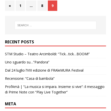
«
1
…
8
9
RECENT POSTS
STM Studio – Teatro Arcimboldi: “Tick…tick…BOOM!”
Uno sguardo su…”Pandora”
Dal 24 luglio l’VIII edizione di FRAleMURA Festival
Recensione: “Casa di bambola”
ProfAmà | “La musica si impara. Insieme si vive”: il messaggio
di Prime Note con “Play Live Together”
META