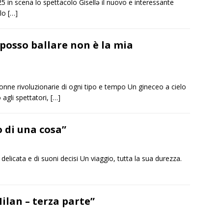
25 in scena lo spettacolo Gisellə il nuovo e interessante
olo
[…]
posso ballare non è la mia
onne rivoluzionarie di ogni tipo e tempo Un gineceo a cielo
agli spettatori,
[…]
o di una cosa”
delicata e di suoni decisi Un viaggio, tutta la sua durezza.
ilan – terza parte”