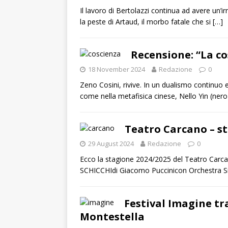
Il lavoro di Bertolazzi continua ad avere un’ir
la peste di Artaud, il morbo fatale che si
[…]
Recensione: “La co
18 November 2024
Redazione
0
Zeno Cosini, rivive. In un dualismo continuo e
come nella metafisica cinese, Nello Yin (ner
Teatro Carcano – s
29 August 2024
Redazione
0
Ecco la stagione 2024/2025 del Teatro Car
SCHICCHIdi Giacomo Puccinicon Orchestra Si
Festival Imagine tra
Montestella