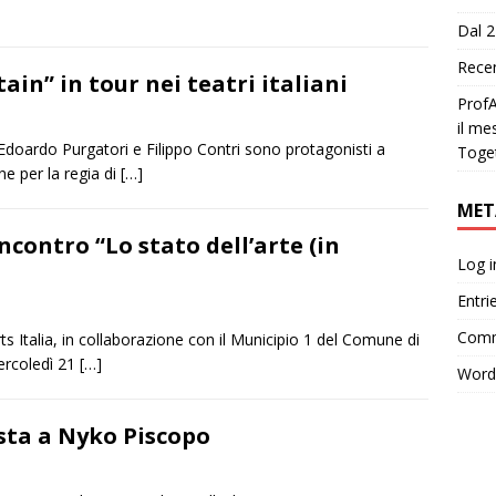
Dal 2
Recen
in” in tour nei teatri italiani
ProfA
il me
Edoardo Purgatori e Filippo Contri sono protagonisti a
Toge
ne per la regia di
[…]
MET
ncontro “Lo stato dell’arte (in
Log i
Entri
Comm
 Italia, in collaborazione con il Municipio 1 del Comune di
ercoledì 21
[…]
Word
ista a Nyko Piscopo