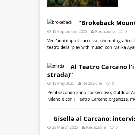
“Brokeback Mounta
15 September 2025
Redazione
0
Vent’anni dopo il successo cinematografico, 
teatro della “play with music” con Malika Aya
Al Teatro Carcano l’i
strada)”
18 May 2025
Redazione
0
Per il secondo anno consecutivo, Outdoor Arts
Milano e con il Teatro Carcano,organizza, m
Gisellə al Carcano: interv
29 March 2025
Redazione
0