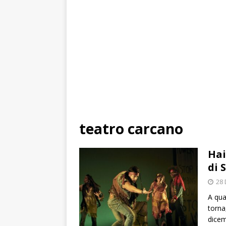
teatro carcano
Hai
di 
28
A qua
torna
dicem