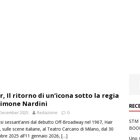
r, Il ritorno di un’icona sotto la regia
Simone Nardini
REC
 December 2025
Redazione
0
STM S
si sessant’anni dal debutto Off-Broadway nel 1967, Hair
BOO
, sulle scene italiane, al Teatro Carcano di Milano, dal 30
bre 2025 all’11 gennaio 2026,
[…]
Uno 