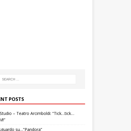
ENT POSTS
tudio – Teatro Arcimboldi: “Tick…tick…
M!”
sguardo su…”Pandora”