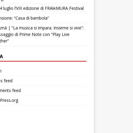
4 luglio l’VIII edizione di FRAleMURA Festival
sione: “Casa di bambola”
mà | “La musica si impara. Insieme si vive”:
ssaggio di Prime Note con “Play Live
ther”
A
n
es feed
ents feed
Press.org