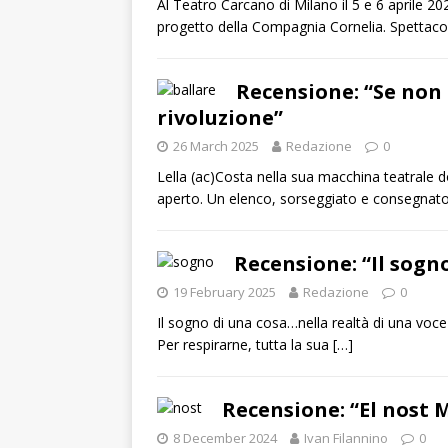
Al Teatro Carcano di Milano il 5 e 6 aprile 20
progetto della Compagnia Cornelia. Spettac
Recensione: “Se non 
rivoluzione”
26 March 2025
Redazione
0
Lella (ac)Costa nella sua macchina teatrale d
aperto. Un elenco, sorseggiato e consegnato 
Recensione: “Il sogn
19 February 2025
Redazione
0
Il sogno di una cosa…nella realtà di una voce 
Per respirarne, tutta la sua
[…]
Recensione: “El nost M
8 December 2024
Ivan Filannino
0