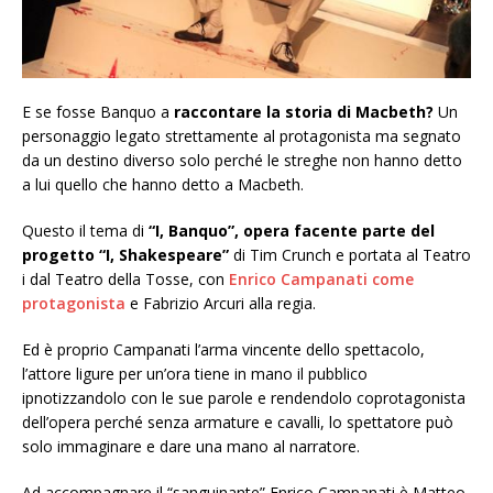
E se fosse Banquo a
raccontare la storia di Macbeth?
Un
personaggio legato strettamente al protagonista ma segnato
da un destino diverso solo perché le streghe non hanno detto
a lui quello che hanno detto a Macbeth.
Questo il tema di
“I, Banquo”, opera facente parte del
progetto “I, Shakespeare”
di Tim Crunch e portata al Teatro
i dal Teatro della Tosse, con
Enrico Campanati come
protagonista
e Fabrizio Arcuri alla regia.
Ed è proprio Campanati l’arma vincente dello spettacolo,
l’attore ligure per un’ora tiene in mano il pubblico
ipnotizzandolo con le sue parole e rendendolo coprotagonista
dell’opera perché senza armature e cavalli, lo spettatore può
solo immaginare e dare una mano al narratore.
Ad accompagnare il “sanguinante” Enrico Campanati è Matteo