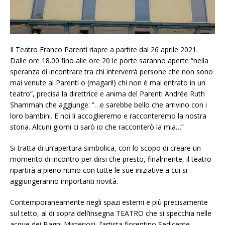
Il Teatro Franco Parenti riapre a partire dal 26 aprile 2021.
Dalle ore 18.00 fino alle ore 20 le porte saranno aperte “nella
speranza di incontrare tra chi interverrà persone che non sono
mai venute al Parenti o (magari!) chi non è mai entrato in un
teatro”, precisa la direttrice e anima del Parenti Andrée Ruth
Shammah che aggiunge: ­”…e sarebbe bello che arrivino con i
loro bambini. E noi li accoglieremo e racconteremo la nostra
storia. Alcuni giorni ci sarò io che racconterò la mia…”
Si tratta di un’apertura simbolica, con lo scopo di creare un
momento di incontro per dirsi che presto, finalmente, il teatro
ripartirà a pieno ritmo con tutte le sue iniziative a cui si
aggiungeranno importanti novità.
Contemporaneamente negli spazi esterni e più precisamente
sul tetto, al di sopra dell’insegna TEATRO che si specchia nelle
acque dei Bagni Misteriosi, l’artista fiorentino Sedicente