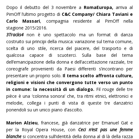
Dopo il debutto del 3 novembre a
RomaEuropa,
arriva al
PimOff l’ultimo progetto di
C&C Company/ Chiara Taviani e
Carlo Massari
, compagnia residente al PimOff nella
stagione 2015/2016.
3Tracks4
non è uno spettacolo ma un format di danza
costruito sui principi della musica: variazione sul tema comune,
scelta di uno stile, ricerca del piacere, del trasporto e di
qualcosa capace di scuoterci. Sulla base del tema
dell’emancipazione della donna e dell’accettazione razziale, tre
coreografe provenienti da Paesi differenti s’incontrano per
presentare un proprio solo.
Il tema scelto affronta culture,
religioni e visioni che convergono tutte verso un punto
in comune: la necessità di un dialogo.
Fil rouge delle tre
pièce è una ‘colonna sonora’ che, tra ritmi etnici, elettronici e
melodie, collega i punti di vista di queste tre danzatrici
ponendoli su un unico piano d’ascolto.
Marion Alzieu
, francese, già danzatrice per Emanuel Gat e
per la Royal Opera House, con
Ceci n’est pas une femme
blanche
si concentra sull’identità della donna al di là della razza