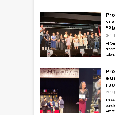
Pro
si 
“Pl
14 
Al Ce
tradi
talen
Pro
e u
rac
11 
La XX
parol
Amato