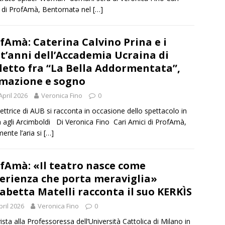
 di ProfAmà, Bentornatə nel
[…]
fAmà: Caterina Calvino Prina e i
t’anni dell’Accademia Ucraina di
letto fra “La Bella Addormentata”,
mazione e sogno
April 2026
Veronica Fino
0
rettrice di AUB si racconta in occasione dello spettacolo in
 agli Arcimboldi Di Veronica Fino Cari Amici di ProfAmà,
mente l’aria si
[…]
fAmà: «Il teatro nasce come
erienza che porta meraviglia»
sabetta Matelli racconta il suo KERKÌS
pril 2026
Veronica Fino
0
vista alla Professoressa dell’Università Cattolica di Milano in