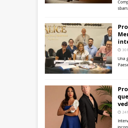
Compa
sbarra
Pro
Mer
int
30
Una g
Paese
Pro
que
ved
24
Inter
incon