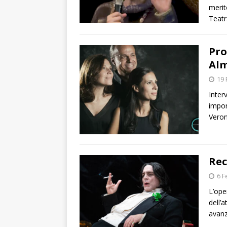
merit
Teatr
Pro
Alm
19 
Inter
impor
Veron
Rec
6 F
L’ope
dell’
avanz