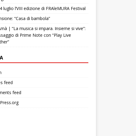
4 luglio l’VIII edizione di FRAleMURA Festival
sione: “Casa di bambola”
mà | “La musica si impara. Insieme si vive”:
ssaggio di Prime Note con “Play Live
ther”
A
n
es feed
ents feed
Press.org