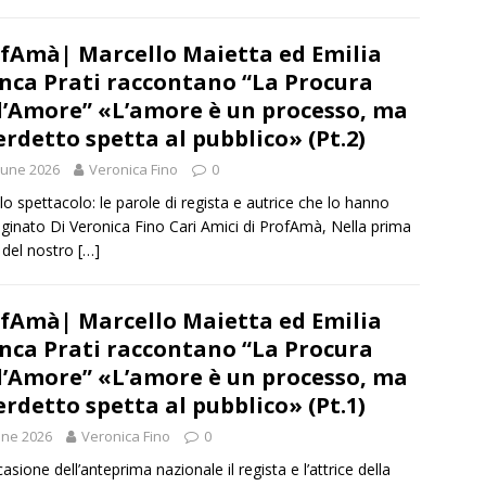
fAmà| Marcello Maietta ed Emilia
nca Prati raccontano “La Procura
l’Amore” «L’amore è un processo, ma
verdetto spetta al pubblico» (Pt.2)
June 2026
Veronica Fino
0
 lo spettacolo: le parole di regista e autrice che lo hanno
inato Di Veronica Fino Cari Amici di ProfAmà, Nella prima
 del nostro
[…]
fAmà| Marcello Maietta ed Emilia
nca Prati raccontano “La Procura
l’Amore” «L’amore è un processo, ma
verdetto spetta al pubblico» (Pt.1)
une 2026
Veronica Fino
0
asione dell’anteprima nazionale il regista e l’attrice della