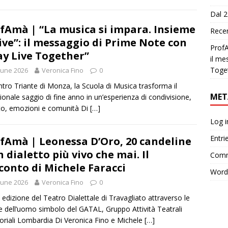
Dal 2
fAmà | “La musica si impara. Insieme
Recen
vive”: il messaggio di Prime Note con
ProfA
ay Live Together”
il me
Toge
June 2026
Veronica Fino
0
ntro Triante di Monza, la Scuola di Musica trasforma il
MET
zionale saggio di fine anno in un’esperienza di condivisione,
to, emozioni e comunità Di
[…]
Log i
Entri
fAmà | Leonessa D’Oro, 20 candeline
n dialetto più vivo che mai. Il
Comm
conto di Michele Faracci
Word
June 2026
Veronica Fino
0
 edizione del Teatro Dialettale di Travagliato attraverso le
e dell’uomo simbolo del GATAL, Gruppo Attività Teatrali
riali Lombardia Di Veronica Fino e Michele
[…]