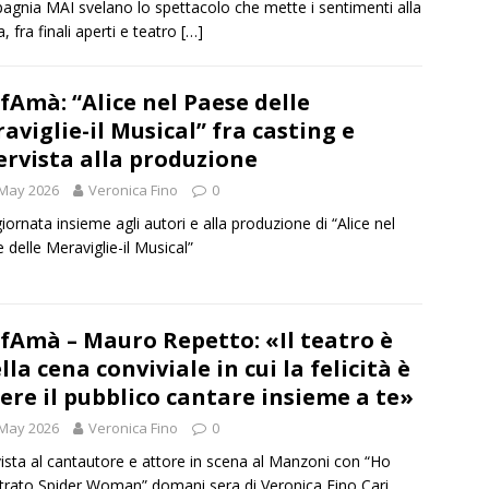
gnia MAI svelano lo spettacolo che mette i sentimenti alla
, fra finali aperti e teatro
[…]
fAmà: “Alice nel Paese delle
aviglie-il Musical” fra casting e
ervista alla produzione
 May 2026
Veronica Fino
0
iornata insieme agli autori e alla produzione di “Alice nel
 delle Meraviglie-il Musical”
fAmà – Mauro Repetto: «Il teatro è
lla cena conviviale in cui la felicità è
ere il pubblico cantare insieme a te»
 May 2026
Veronica Fino
0
vista al cantautore e attore in scena al Manzoni con “Ho
trato Spider Woman” domani sera di Veronica Fino Cari