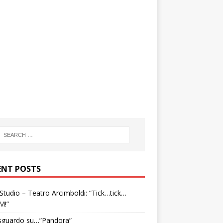
ENT POSTS
tudio – Teatro Arcimboldi: “Tick…tick…
M!”
sguardo su…”Pandora”