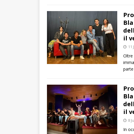
Pro
Bla
del
il 
11 
Oltre
immag
parte
Pro
Bla
del
il 
8 J
In occ