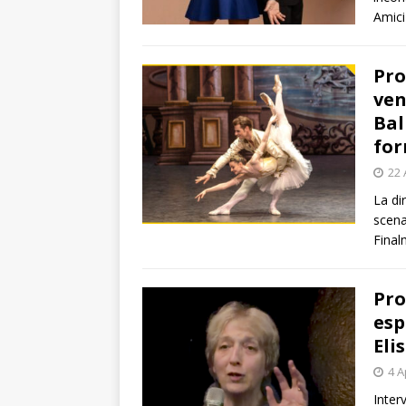
Amici
Pro
ven
Bal
for
22 
La di
scena
Final
Pro
esp
Eli
4 A
Inter