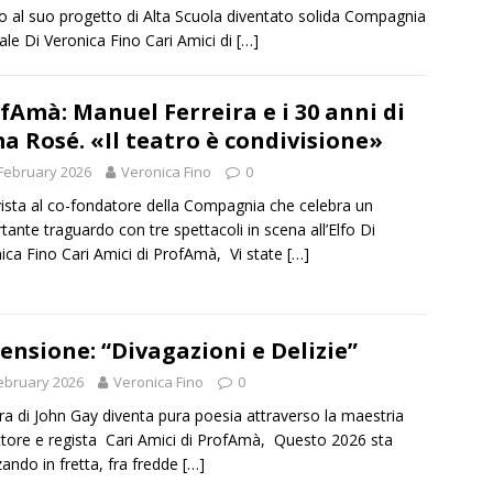
o al suo progetto di Alta Scuola diventato solida Compagnia
ale Di Veronica Fino Cari Amici di
[…]
fAmà: Manuel Ferreira e i 30 anni di
a Rosé. «Il teatro è condivisione»
February 2026
Veronica Fino
0
vista al co-fondatore della Compagnia che celebra un
tante traguardo con tre spettacoli in scena all’Elfo Di
ica Fino Cari Amici di ProfAmà, Vi state
[…]
ensione: “Divagazioni e Delizie”
ebruary 2026
Veronica Fino
0
ra di John Gay diventa pura poesia attraverso la maestria
attore e regista Cari Amici di ProfAmà, Questo 2026 sta
ando in fretta, fra fredde
[…]