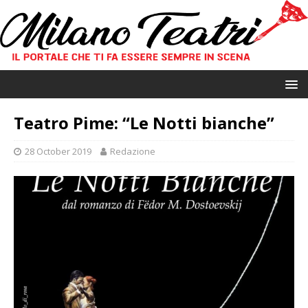
Teatro Pime: “Le Notti bianche”
28 October 2019
Redazione