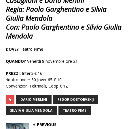
Castiglioni e Dario Merlini
Regia: Paolo Garghentino e Silvia
Giulia Mendola
Con: Paolo Garghentino e Silvia Giulia
Mendola
DOVE?
Teatro Pime
QUANDO?
Venerdì 8 novembre ore 21
PREZZI:
Intero € 16
ridotto under 30|over 65 € 10
Convenzioni Feltrinelli, Coop € 12
DARIO MERLINI
FEDOR DOSTOEVSKIJ
SILVIA GIULIA MENDOLA
TEATRO PIME
PREVIOUS