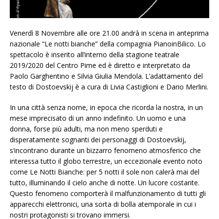
Venerdì 8 Novembre alle ore 21.00 andrà in scena in anteprima
nazionale “Le notti bianche” della compagnia PianoinBilico. Lo
spettacolo è inserito all’interno della stagione teatrale
2019/2020 del Centro Pime ed è diretto e interpretato da
Paolo Garghentino e Silvia Giulia Mendola. L’adattamento del
testo di Dostoevskij è a cura di Livia Castiglioni e Dario Merlini.
In una città senza nome, in epoca che ricorda la nostra, in un
mese imprecisato di un anno indefinito. Un uomo e una
donna, forse più adulti, ma non meno sperduti e
disperatamente sognanti dei personaggi di Dostoevskij,
s’incontrano durante un bizzarro fenomeno atmosferico che
interessa tutto il globo terrestre, un eccezionale evento noto
come Le Notti Bianche: per 5 notti il sole non calerà mai del
tutto, illuminando il cielo anche di notte. Un lucore costante.
Questo fenomeno comporterà il malfunzionamento di tutti gli
apparecchi elettronici, una sorta di bolla atemporale in cui i
nostri protagonisti si trovano immersi.