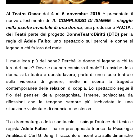
Al
Teatro Oscar
dal
4 al 6 novembre 2015
è presentato il
nuovo allestimento de
IL COMPLESSO DI ISMENE – viaggio
nella psiche invisibile di una donna
,
una produzione
PACTA .
dei Teatri
parte del progetto
DonneTeatroDiritti (DTD)
per la
regia di
Adele Falbo
: uno spettacolo sul perché le donne si
legano a chi fa loro del male.
Il male lega più del bene? Perché le donne si legano a chi fa
loro del male? Dove e quando comincia il male? La psiche della
donna si fa teatro e questo lavoro, parte di uno studio teatrale
sulla violenza di genere, mette in scena la tragedia
contemporanea delle relazioni di coppia. Lo spettacolo segue il
filo dei pensieri della protagonista, Ismene, schiacciata da
riflessioni che la tengono sempre più inchiodata in una
situazione violenta e di rinuncia a se stessa.
“La drammaturgia dello spettacolo – spiega l’autrice del testo e
regista
Adele Falbo
– ha un presupposto teorico: la Psicologia
Analitica di Carl G. Jung. Il racconto è incentrato sulle dinamiche