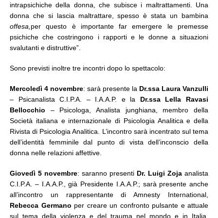
intrapsichiche della donna, che subisce i maltrattamenti. Una
donna che si lascia maltrattare, spesso è stata un bambina
offesa,
per questo è importante far emergere le premesse
psichiche che costringono i rapporti e le donne a situazioni
svalutanti e distruttive”.
Sono previsti inoltre tre incontri dopo lo spettacolo:
Mercoledì 4 novembre
: sarà presente la
Dr.ssa Laura Vanzulli
– Psicanalista C.I.P.A. – I.A.A.P. e la
Dr.ssa Lella Ravasi
Bellocchio
– Psicologa, Analista junghiana, membro della
Società italiana e internazionale di Psicologia Analitica e della
Rivista di Psicologia Analitica. L’incontro sarà incentrato sul tema
dell’identità femminile dal punto di vista dell’inconscio della
donna nelle relazioni affettive.
Giovedì 5 novembre
: saranno presenti
Dr. Luigi Zoja
analista
C.I.P.A. – I.A.A.P., già Presidente I.A.A.P.; sarà presente anche
all’incontro un rappresentante di Amnesty International,
Rebecca Germano
per creare un confronto pulsante e attuale
sul tema della violenza e del trauma nel mondo e in Italia.