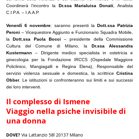
Coordinerà l’incontro la
Dr.ssa Marialuisa Donati
, Analista
C.I.P.A. – I.A.A.P.
Venerdì 6 novembre
: saranno presenti la
Dott.ssa Patrizia
Peroni
– Vicequestore Aggiunto e Funzionario Squadra Mobile,
la
Dott.ssa Paola Bocci
– presidente della Commissione
Cultura del Comune di Milano, la
Dr.ssa Alessandra
Kustermann
– Dirigente medico specialista in ostetricia e
ginecologia per la Fondazione IRCCS (Ospedale Maggiore
Policlinico, Mangiagalli e Regina Elena), Responsabile del
servizio violenza sessuale e domestica, la scrittrice
Cristina
Obber
. Le istituzioni si confronteranno sui limiti e sui successi
dei loro interventi.
Il complesso di Ismene
Viaggio nella psiche invisibile di
una donna
DOVE?
Via Lattanzio 58l 20137 Milano