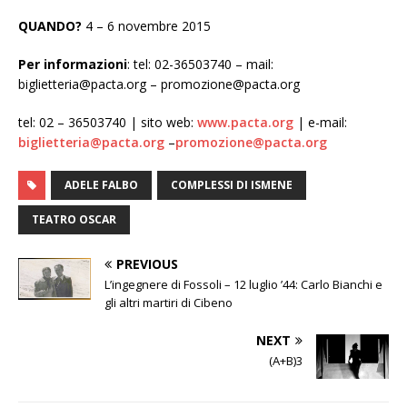
QUANDO?
4 – 6 novembre 2015
Per informazioni
: tel: 02-36503740 – mail:
biglietteria@pacta.org – promozione@pacta.org
tel: 02 – 36503740 | sito web:
www.pacta.org
| e-mail:
biglietteria@pacta.org
–
promozione@pacta.org
ADELE FALBO
COMPLESSI DI ISMENE
TEATRO OSCAR
PREVIOUS
L’ingegnere di Fossoli – 12 luglio ’44: Carlo Bianchi e
gli altri martiri di Cibeno
NEXT
(A+B)3