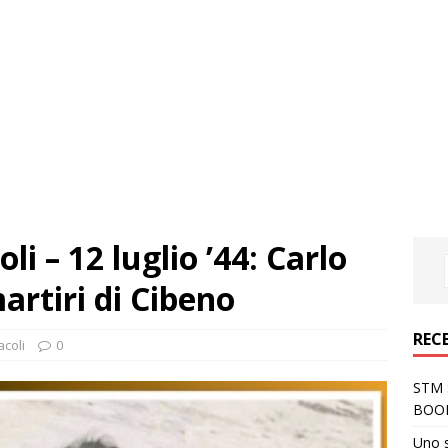
li – 12 luglio ’44: Carlo
martiri di Cibeno
REC
acoli
0
STM S
BOO
Uno 