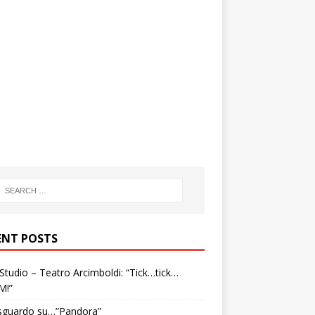
ENT POSTS
tudio – Teatro Arcimboldi: “Tick…tick…
M!”
sguardo su…”Pandora”