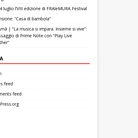
4 luglio l’VIII edizione di FRAleMURA Festival
sione: “Casa di bambola”
mà | “La musica si impara. Insieme si vive”:
ssaggio di Prime Note con “Play Live
ther”
A
n
es feed
ents feed
Press.org