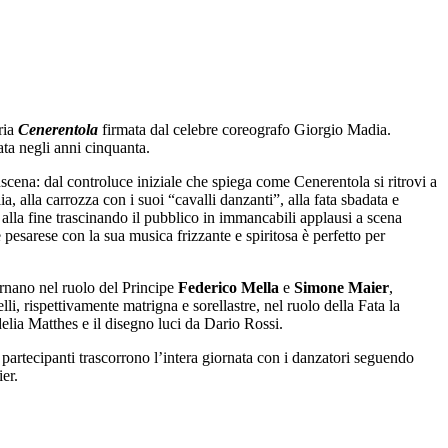
ria
Cenerentola
firmata dal celebre coreografo Giorgio Madia.
ata negli anni cinquanta.
inscena: dal controluce iniziale che spiega come Cenerentola si ritrovi a
ia, alla carrozza con i suoi “cavalli danzanti”, alla fata sbadata e
o alla fine trascinando il pubblico in immancabili applausi a scena
 pesarese con la sua musica frizzante e spiritosa è perfetto per
rnano nel ruolo del Principe
Federico Mella
e
Simone Maier
,
i, rispettivamente matrigna e sorellastre, nel ruolo della Fata la
elia Matthes e il disegno luci da Dario Rossi.
I partecipanti trascorrono l’intera giornata con i danzatori seguendo
er.