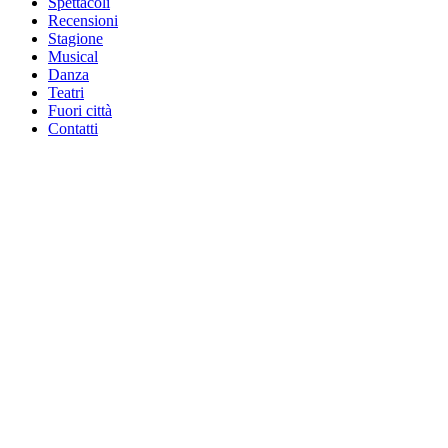
Spettacoli
Recensioni
Stagione
Musical
Danza
Teatri
Fuori città
Contatti