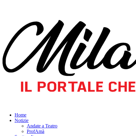
Home
Notizie
Andate a Teatro
ProfAmà