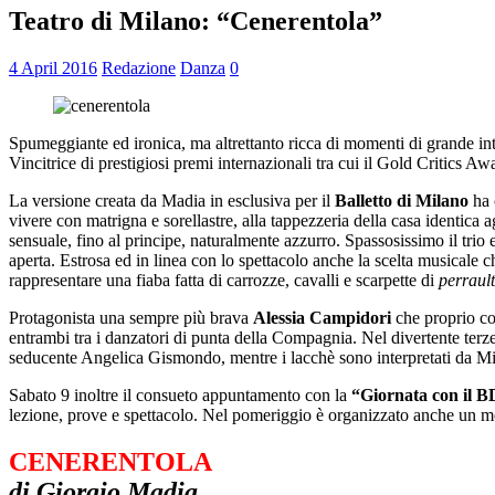
Teatro di Milano: “Cenerentola”
4 April 2016
Redazione
Danza
0
Spumeggiante ed ironica, ma altrettanto ricca di momenti di grande inte
Vincitrice di prestigiosi premi internazionali tra cui il Gold Critics A
La versione creata da Madia in esclusiva per il
Balletto di Milano
ha 
vivere con matrigna e sorellastre, alla tappezzeria della casa identica ag
sensuale, fino al principe, naturalmente azzurro. Spassosissimo il trio 
aperta. Estrosa ed in linea con lo spettacolo anche la scelta musicale c
rappresentare una fiaba fatta di carrozze, cavalli e scarpette di
perraul
Protagonista una sempre più brava
Alessia Campidori
che proprio co
entrambi tra i danzatori di punta della Compagnia. Nel divertente terz
seducente Angelica Gismondo, mentre i lacchè sono interpretati da Mirk
Sabato 9 inoltre il consueto appuntamento con la
“Giornata con il 
lezione, prove e spettacolo. Nel pomeriggio è organizzato anche un mo
CENERENTOLA
di Giorgio Madia