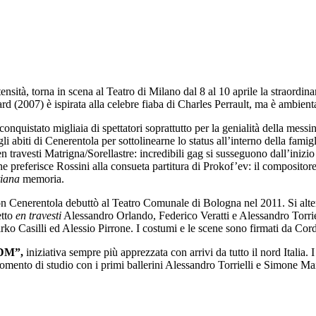
nsità, torna in scena al Teatro di Milano dal 8 al 10 aprile la straordina
ward (2007) è ispirata alla celebre fiaba di Charles Perrault, ma è ambient
conquistato migliaia di spettatori soprattutto per la genialità della mess
li abiti di Cenerentola per sottolinearne lo status all’interno della famigl
en travesti Matrigna/Sorellastre: incredibili gag si susseguono dall’inizi
he preferisce Rossini alla consueta partitura di Prokof’ev: il compositore
tiana
memoria.
n Cenerentola debuttò al Teatro Comunale di Bologna nel 2011. Si alte
etto
en travesti
Alessandro Orlando, Federico Veratti e Alessandro Torriell
o Casilli ed Alessio Pirrone. I costumi e le scene sono firmati da Cord
BDM”,
iniziativa sempre più apprezzata con arrivi da tutto il nord Italia. 
mento di studio con i primi ballerini Alessandro Torrielli e Simone Mai