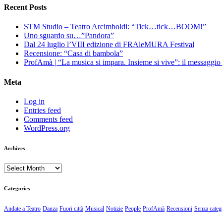
Recent Posts
STM Studio – Teatro Arcimboldi: “Tick…tick…BOOM!”
Uno sguardo su…”Pandora”
Dal 24 luglio l’VIII edizione di FRAleMURA Festival
Recensione: “Casa di bambola”
ProfAmà | “La musica si impara. Insieme si vive”: il messaggi
Meta
Log in
Entries feed
Comments feed
WordPress.org
Archives
Archives
Categories
Andate a Teatro
Danza
Fuori città
Musical
Notizie
People
ProfAmà
Recensioni
Senza categ