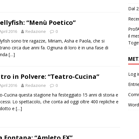
Dal 2
Recen
Jellyfish: “Menù Poetico”
ProfA
April 2016
Redazione
0
il me
llyfish sono tre ragazze, Miriam, Asha e Paola, che si
Toge
trano circa due anni fa. Ognuna di loro è in una fase di
onda
[…]
MET
Log i
tro in Polvere: “Teatro-Cucina”
Entri
April 2016
Redazione
0
Comm
o-Cucina questa stagione ha festeggiato 15 anni di storia e
ccessi. Lo spettacolo, che conta ad oggi oltre 400 repliche e
Word
edotto e
[…]
a Fontana: “Amleto FX”