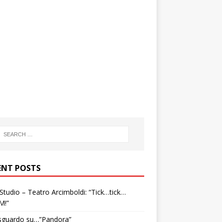
ENT POSTS
tudio – Teatro Arcimboldi: “Tick…tick…
M!”
sguardo su…”Pandora”