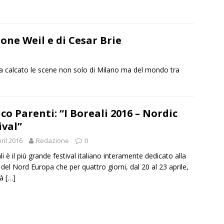
one Weil e di Cesar Brie
 ha calcato le scene non solo di Milano ma del mondo tra
co Parenti: “I Boreali 2016 – Nordic
ival”
ril 2016
Redazione
0
li è il più grande festival italiano interamente dedicato alla
 del Nord Europa che per quattro giorni, dal 20 al 23 aprile,
rà
[…]