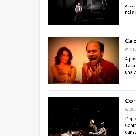
accom
nella
Cab
21 
A par
Teatr
una v
Con
20 
Dopo 
Contr
danza