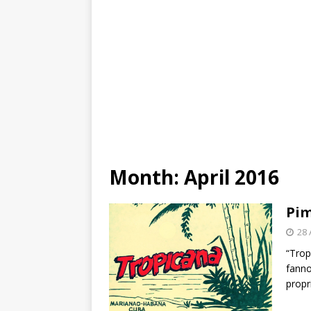
Month:
April 2016
Pim
28 
“Trop
fanno
propr