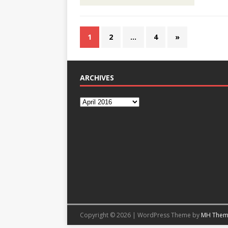
1
2
…
4
»
ARCHIVES
Copyright © 2026 | WordPress Theme by
MH Them