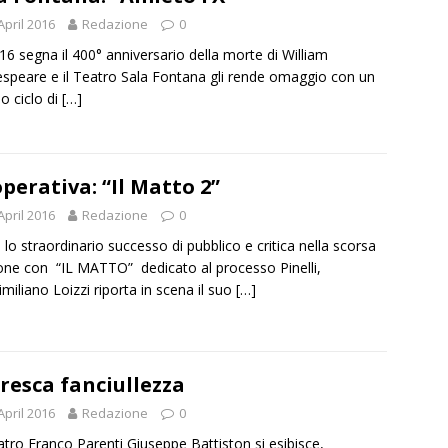
April 2016
Redazione
0
16 segna il 400° anniversario della morte di William
speare e il Teatro Sala Fontana gli rende omaggio con un
lo ciclo di
[…]
perativa: “Il Matto 2”
April 2016
Redazione
0
lo straordinario successo di pubblico e critica nella scorsa
one con “IL MATTO” dedicato al processo Pinelli,
miliano Loizzi riporta in scena il suo
[…]
fresca fanciullezza
April 2016
Redazione
0
atro Franco Parenti Giuseppe Battiston si esibisce,