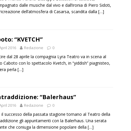
pagnato dalle musiche dal vivo e dall’ironia di Piero Sidoti,
 ricreazione dell’atmosfera di Casarsa, scandita dalla
[…]
oto: “KVETCH”
April 2016
Redazione
0
tire dal 28 aprile la compagnia Lyra Teatro va in scena al
o Caboto con lo spettacolo Kvetch, in “yiddish” piagnisteo,
era perla
[…]
traddizione: “Balerhaus”
April 2016
Redazione
0
il successo della passata stagione tornano al Teatro della
addizione gli appuntamenti con la Balerhaus. Una serata
nte che coniuga la dimensione popolare della
[…]