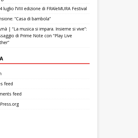
4 luglio l’VIII edizione di FRAleMURA Festival
sione: “Casa di bambola”
mà | “La musica si impara. Insieme si vive”:
ssaggio di Prime Note con “Play Live
ther”
A
n
es feed
ents feed
Press.org