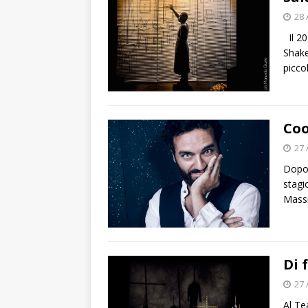
28 
Il 20
Shake
picco
Coo
27 
Dopo 
stagi
Massi
Di 
27 
Al Te