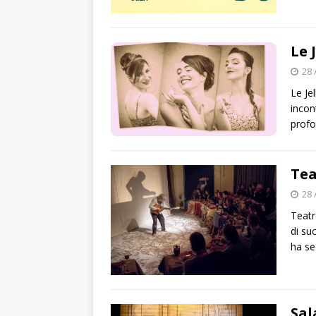
Le 
28 
Le Je
incon
prof
Tea
28 
Teatr
di su
ha s
Sal