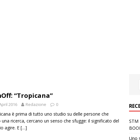
Off: “Tropicana”
April 2016
Redazione
0
REC
icana è prima di tutto uno studio su delle persone che
 una ricerca, cercano un senso che sfugge: il significato del
STM S
io agire. E
[…]
BOO
Uno 