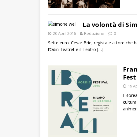
La volontà di Sim
20 April 2016
Redazione
0
Sette euro. Cesar Brie, regista e attore che
l’Odin Teatret e il Teatro
[…]
Fran
Fest
19 Ap
I Borea
cultura
anime