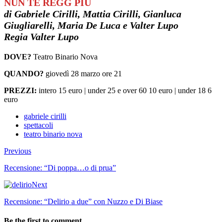
NUN TE REGG PIÙ
di Gabriele Cirilli, Mattia Cirilli, Gianluca
Giugliarelli, Maria De Luca e Valter Lupo
Regia Valter Lupo
DOVE?
Teatro Binario Nova
QUANDO?
giovedì 28 marzo ore 21
PREZZI:
intero 15 euro | under 25 e over 60 10 euro | under 18 6
euro
gabriele cirilli
spettacoli
teatro binario nova
Previous
Recensione: “Di poppa…o di prua”
Next
Recensione: “Delirio a due” con Nuzzo e Di Biase
Be the first to comment