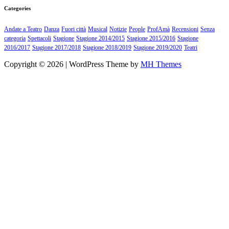
Categories
Andate a Teatro
Danza
Fuori città
Musical
Notizie
People
ProfAmà
Recensioni
Senza
categoria
Spettacoli
Stagione
Stagione 2014/2015
Stagione 2015/2016
Stagione
2016/2017
Stagione 2017/2018
Stagione 2018/2019
Stagione 2019/2020
Teatri
Copyright © 2026 | WordPress Theme by
MH Themes