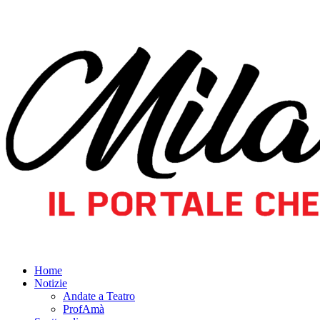
Home
Notizie
Andate a Teatro
ProfAmà