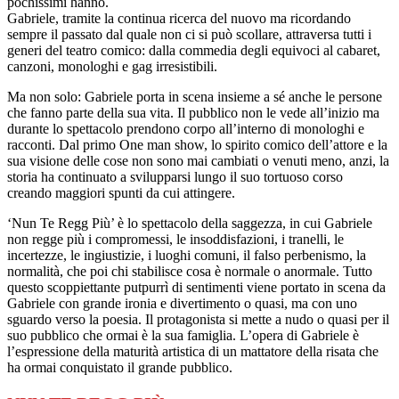
pochissimi hanno.
Gabriele, tramite la continua ricerca del nuovo ma ricordando
sempre il passato dal quale non ci si può scollare, attraversa tutti i
generi del teatro comico: dalla commedia degli equivoci al cabaret,
canzoni, monologhi e gag irresistibili.
Ma non solo: Gabriele porta in scena insieme a sé anche le persone
che fanno parte della sua vita. Il pubblico non le vede all’inizio ma
durante lo spettacolo prendono corpo all’interno di monologhi e
racconti. Dal primo One man show, lo spirito comico dell’attore e la
sua visione delle cose non sono mai cambiati o venuti meno, anzi, la
storia ha continuato a svilupparsi lungo il suo tortuoso corso
creando maggiori spunti da cui attingere.
‘Nun Te Regg Più’ è lo spettacolo della saggezza, in cui Gabriele
non regge più i compromessi, le insoddisfazioni, i tranelli, le
incertezze, le ingiustizie, i luoghi comuni, il falso perbenismo, la
normalità, che poi chi stabilisce cosa è normale o anormale. Tutto
questo scoppiettante putpurrì di sentimenti viene portato in scena da
Gabriele con grande ironia e divertimento o quasi, ma con uno
sguardo verso la poesia. Il protagonista si mette a nudo o quasi per il
suo pubblico che ormai è la sua famiglia. L’opera di Gabriele è
l’espressione della maturità artistica di un mattatore della risata che
ha ormai conquistato il grande pubblico.