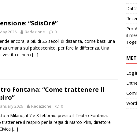
Dal 2
Recen
ensione: “SdisOrè”
ProfA
 May 2026
Redazione
0
il me
ende ancora, a più di 25 secoli di distanza, come basti una
Toge
nza umana sul palcoscenico, per fare la differenza. Una
 vestita di nero
[…]
MET
Log i
Entri
tro Fontana: “Come trattenere il
Comm
piro”
Word
January 2026
Redazione
0
ta a Milano, il 7 e 8 febbraio presso il Teatro Fontana,
trattenere il respiro per la regia di Marco Plini, direttore
 Civica
[…]