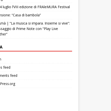
4 luglio l’VIII edizione di FRAleMURA Festival
sione: “Casa di bambola”
mà | “La musica si impara. Insieme si vive”:
ssaggio di Prime Note con “Play Live
ther”
A
n
es feed
ents feed
Press.org