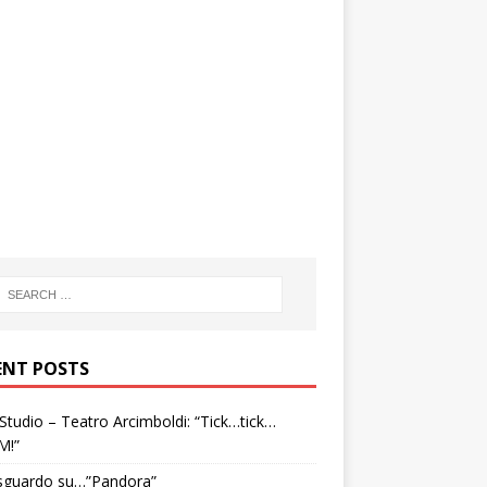
ENT POSTS
tudio – Teatro Arcimboldi: “Tick…tick…
M!”
sguardo su…”Pandora”