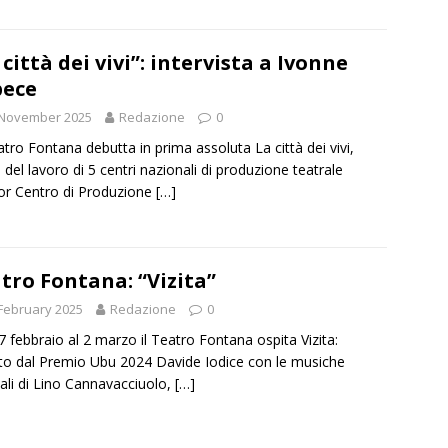
 città dei vivi”: intervista a Ivonne
pece
 November 2025
Redazione
0
atro Fontana debutta in prima assoluta La città dei vivi,
o del lavoro di 5 centri nazionali di produzione teatrale
nor Centro di Produzione
[…]
tro Fontana: “Vizita”
February 2025
Redazione
0
7 febbraio al 2 marzo il Teatro Fontana ospita Vizita:
to dal Premio Ubu 2024 Davide Iodice con le musiche
nali di Lino Cannavacciuolo,
[…]