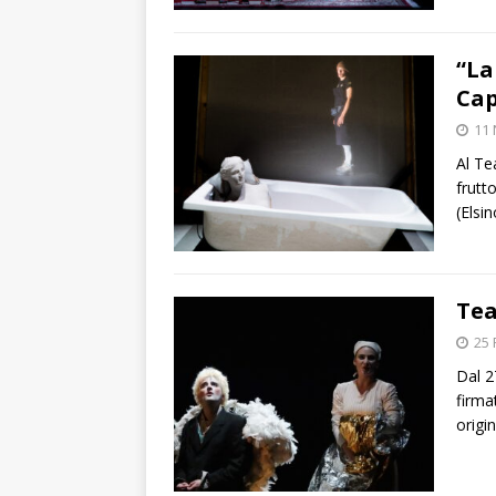
“La
Ca
11
Al Te
frutt
(Elsi
Tea
25 
Dal 2
firma
origi