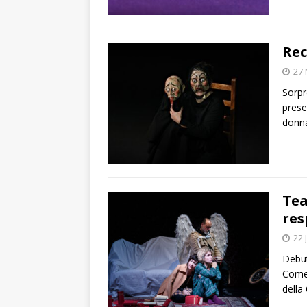
Rec
27
Sorpr
prese
donna
Tea
res
22 
Debut
Come 
della