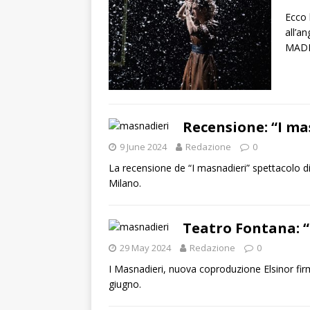
Ecco 
all’a
MADRE
Recensione: “I ma
9 June 2024
Redazione
0
La recensione de “I masnadieri” spettacolo di
Milano.
Teatro Fontana: “
29 May 2024
Redazione
0
I Masnadieri, nuova coproduzione Elsinor firm
giugno.