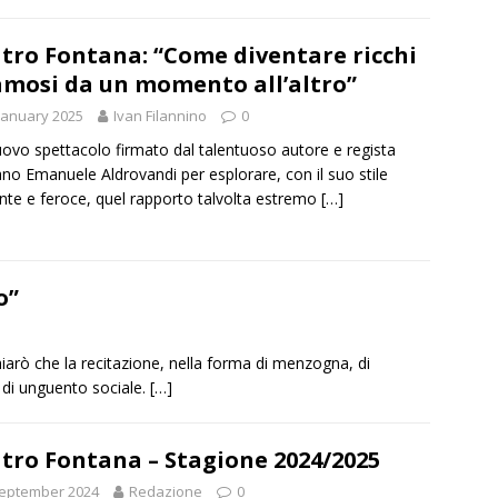
tro Fontana: “Come diventare ricchi
amosi da un momento all’altro”
January 2025
Ivan Filannino
0
ovo spettacolo firmato dal talentuoso autore e regista
ano Emanuele Aldrovandi per esplorare, con il suo stile
ente e feroce, quel rapporto talvolta estremo
[…]
o”
iarò che la recitazione, nella forma di menzogna, di
 di unguento sociale.
[…]
tro Fontana – Stagione 2024/2025
September 2024
Redazione
0