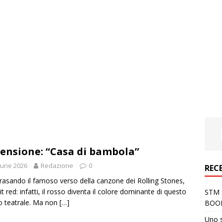
ensione: “Casa di bambola”
June 2026
Redazione
0
REC
rasando il famoso verso della canzone dei Rolling Stones,
it red: infatti, il rosso diventa il colore dominante di questo
STM S
o teatrale. Ma non
[…]
BOO
Uno 