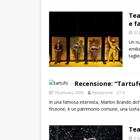
Tea
e f
23 
Un nu
emili
tagli
Recensione: “Tartuf
18 January 2025
Redazione
0
In una famosa intervista, Marlon Brando dich
finzione, è un patrimonio comune, una sorta
Tea
2 