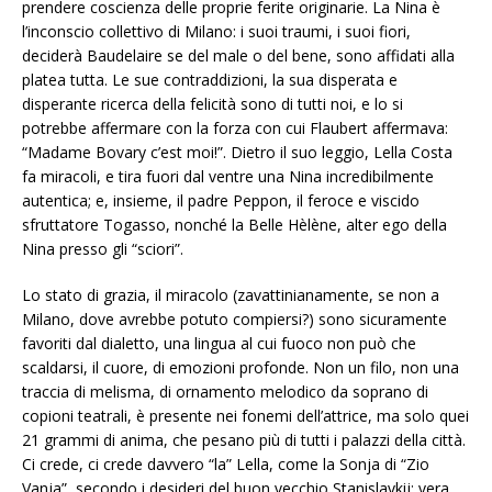
prendere coscienza delle proprie ferite originarie. La Nina è
l’inconscio collettivo di Milano: i suoi traumi, i suoi fiori,
deciderà Baudelaire se del male o del bene, sono affidati alla
platea tutta. Le sue contraddizioni, la sua disperata e
disperante ricerca della felicità sono di tutti noi, e lo si
potrebbe affermare con la forza con cui Flaubert affermava:
“Madame Bovary c’est moi!”. Dietro il suo leggio, Lella Costa
fa miracoli, e tira fuori dal ventre una Nina incredibilmente
autentica; e, insieme, il padre Peppon, il feroce e viscido
sfruttatore Togasso, nonché la Belle Hèlène, alter ego della
Nina presso gli “sciori”.
Lo stato di grazia, il miracolo (zavattinianamente, se non a
Milano, dove avrebbe potuto compiersi?) sono sicuramente
favoriti dal dialetto, una lingua al cui fuoco non può che
scaldarsi, il cuore, di emozioni profonde. Non un filo, non una
traccia di melisma, di ornamento melodico da soprano di
copioni teatrali, è presente nei fonemi dell’attrice, ma solo quei
21 grammi di anima, che pesano più di tutti i palazzi della città.
Ci crede, ci crede davvero “la” Lella, come la Sonja di “Zio
Vanja”, secondo i desideri del buon vecchio Stanislavkij; vera