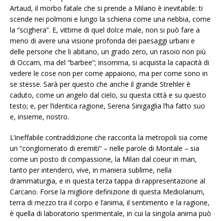
Artaud, il morbo fatale che si prende a Milano è inevitabile: ti
scende nei polmoni e lungo la schiena come una nebbia, come
la “scighera”. E, vittime di quel dolce male, non si può fare a
meno di avere una visione profonda dei paesaggi urbani e
delle persone che li abitano, un grado zero, un rasoio non più
di Occam, ma del “barbee”; insomma, si acquista la capacità di
vedere le cose non per come appaiono, ma per come sono in
se stesse. Sarà per questo che anche il grande Strehler è
caduto, come un angelo dal cielo, su questa città e su questo
testo; e, per l’identica ragione, Serena Sinigaglia l’ha fatto suo
e, insieme, nostro.
L’ineffabile contraddizione che racconta la metropoli sia come
un “conglomerato di eremiti” – nelle parole di Montale – sia
come un posto di compassione, la Milan dal coeur in man,
tanto per intenderci, vive, in maniera sublime, nella
drammaturgia, e in questa terza tappa di rappresentazione al
Carcano. Forse la migliore definizione di questa Mediolanum,
terra di mezzo tra il corpo e l’anima, il sentimento e la ragione,
è quella di laboratorio sperimentale, in cui la singola anima può