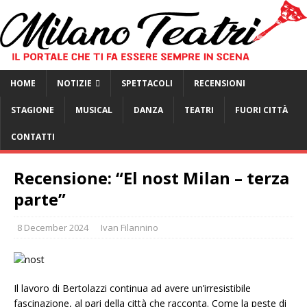
HOME
NOTIZIE
SPETTACOLI
RECENSIONI
STAGIONE
MUSICAL
DANZA
TEATRI
FUORI CITTÀ
CONTATTI
Recensione: “El nost Milan – terza
parte”
8 December 2024
Ivan Filannino
Il lavoro di Bertolazzi continua ad avere un’irresistibile
fascinazione, al pari della città che racconta. Come la peste di