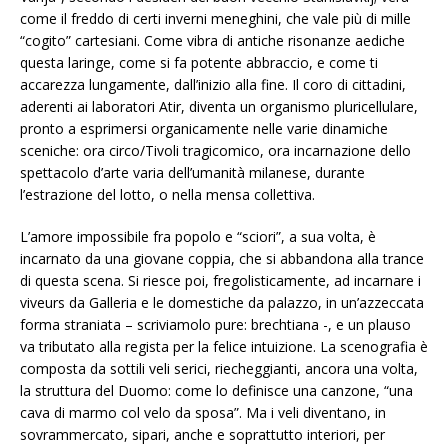
come il freddo di certi inverni meneghini, che vale più di mille
“cogito” cartesiani. Come vibra di antiche risonanze aediche
questa laringe, come si fa potente abbraccio, e come ti
accarezza lungamente, dall’inizio alla fine. Il coro di cittadini,
aderenti ai laboratori Atir, diventa un organismo pluricellulare,
pronto a esprimersi organicamente nelle varie dinamiche
sceniche: ora circo/Tivoli tragicomico, ora incarnazione dello
spettacolo d’arte varia dell’umanità milanese, durante
l’estrazione del lotto, o nella mensa collettiva.
L’amore impossibile fra popolo e “sciori”, a sua volta, è
incarnato da una giovane coppia, che si abbandona alla trance
di questa scena. Si riesce poi, fregolisticamente, ad incarnare i
viveurs da Galleria e le domestiche da palazzo, in un’azzeccata
forma straniata – scriviamolo pure: brechtiana -, e un plauso
va tributato alla regista per la felice intuizione. La scenografia è
composta da sottili veli serici, riecheggianti, ancora una volta,
la struttura del Duomo: come lo definisce una canzone, “una
cava di marmo col velo da sposa”. Ma i veli diventano, in
sovrammercato, sipari, anche e soprattutto interiori, per