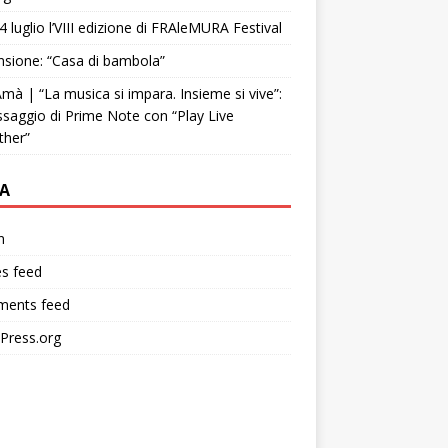
4 luglio l’VIII edizione di FRAleMURA Festival
sione: “Casa di bambola”
mà | “La musica si impara. Insieme si vive”:
ssaggio di Prime Note con “Play Live
ther”
A
n
es feed
ents feed
Press.org