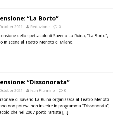
ensione: “La Borto”
October 2021
Redazione
0
censione dello spettacolo di Saverio La Ruina, “La Borto”,
o in scena al Teatro Menotti di Milano.
ensione: “Dissonorata”
October 2021
Ivan Filannino
0
rsonale di Saverio La Ruina organizzata al Teatro Menotti
lano non poteva non inserire in programma “Dissonorata”,
acolo che nel 2007 portò l’artista
[…]