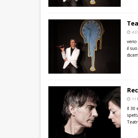
Tea
4 
verio
il su
dicem
Rec
11
Il 30
spett
Teat