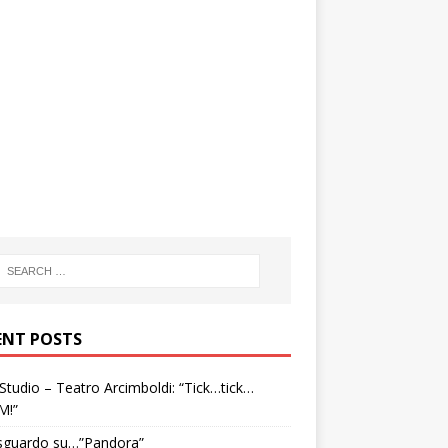
ENT POSTS
tudio – Teatro Arcimboldi: “Tick…tick…
M!”
sguardo su…”Pandora”