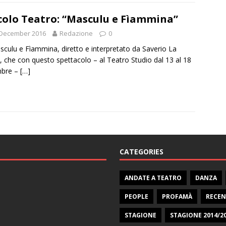
colo Teatro: “Masculu e Fìammina”
 December 2016
Redazione
0
sculu e Fìammina, diretto e interpretato da Saverio La
, che con questo spettacolo – al Teatro Studio dal 13 al 18
mbre –
[…]
CATEGORIES
ANDATE A TEATRO
DANZA
PEOPLE
PROFAMÀ
RECEN
STAGIONE
STAGIONE 2014/2