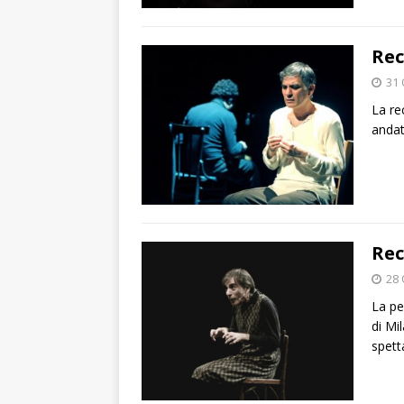
Rec
31 
La re
andat
Rec
28 
La pe
di Mi
spett