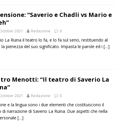
ensione: “Saverio e Chadli vs Mario e
eh”
October 2021
Redazione
0
o La Ruina il teatro lo fa, e lo fa sul serio, restituendo al
 la pienezza del suo significato. Impasta le parole ed i
[…]
tro Menotti: “Il teatro di Saverio La
na”
October 2021
Redazione
0
orie e la lingua sono i due elementi che costituiscono il
o di narrazione di Saverio La Ruina. Due aspetti che nella
personale
[…]