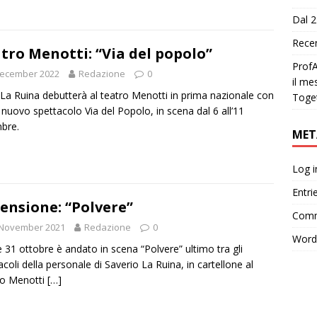
Dal 2
Recen
tro Menotti: “Via del popolo”
ProfA
December 2022
Redazione
0
il me
 La Ruina debutterà al teatro Menotti in prima nazionale con
Toge
o nuovo spettacolo Via del Popolo, in scena dal 6 all’11
bre.
MET
Log i
Entri
ensione: “Polvere”
Comm
 November 2021
Redazione
0
Word
 e 31 ottobre è andato in scena “Polvere” ultimo tra gli
acoli della personale di Saverio La Ruina, in cartellone al
ro Menotti
[…]