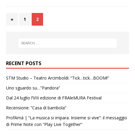
«
1
2
RECENT POSTS
STM Studio – Teatro Arcimboldi: “Tick…tick…BOOM!”
Uno sguardo su…”Pandora”
Dal 24 luglio l’VIII edizione di FRAleMURA Festival
Recensione: “Casa di bambola”
ProfAmà | “La musica si impara. Insieme si vive”: il messaggio
di Prime Note con “Play Live Together”