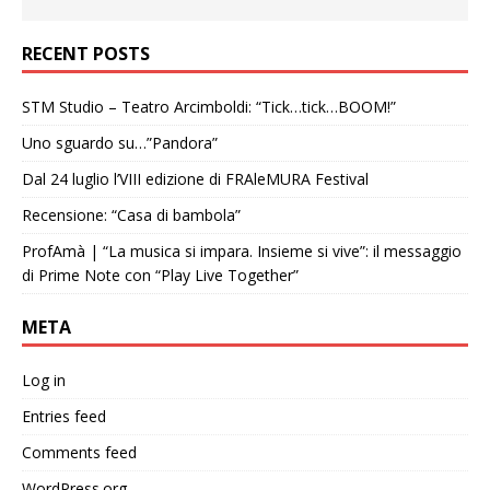
RECENT POSTS
STM Studio – Teatro Arcimboldi: “Tick…tick…BOOM!”
Uno sguardo su…”Pandora”
Dal 24 luglio l’VIII edizione di FRAleMURA Festival
Recensione: “Casa di bambola”
ProfAmà | “La musica si impara. Insieme si vive”: il messaggio
di Prime Note con “Play Live Together”
META
Log in
Entries feed
Comments feed
WordPress.org