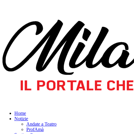
Home
Notizie
Andate a Teatro
ProfAmà