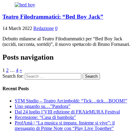
Teatro Filodrammatici: “Bed Boy Jack”
14 March 2022
Redazione
0
Debutto milanese al Teatro Filodrammatici per “Bed Boy Jack
(uccidi, racconta, sorridi)”, il nuovo spettacolo di Bruno Fornasari.
Posts navigation
1
2
…
4
»
Search for:
Recent Posts
STM Studio – Teatro Arcimboldi: “Tick…tick…BOOM!”
Uno sguardo su…”Pandora”
Dal 24 luglio l’VIII edizione di FRAleMURA Festival
Recensione: “Casa di bambola”
ProfAmà | “La musica si impara. Insieme si vive”: il
messaggio di Prime Note con “Play Live Together”