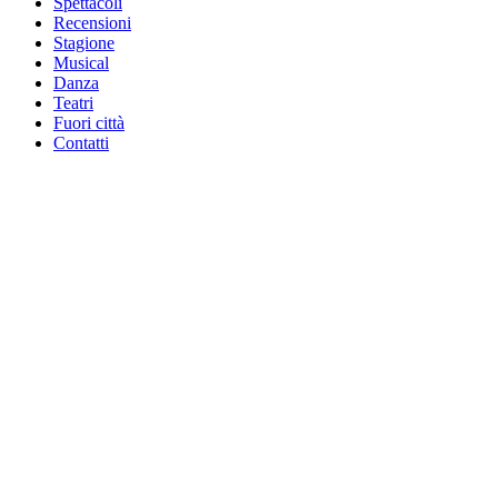
Spettacoli
Recensioni
Stagione
Musical
Danza
Teatri
Fuori città
Contatti