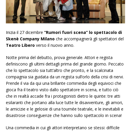
Inizia il 27 dicembre
“Rumori fuori scena” lo spettacolo di
Skenè Company Milano
che accompagnerà gli spettatori del
Teatro Libero
verso il nuovo anno.
Notte prima del debutto, prova generale. Attori e regista
definiscono gli ultimi dettagli prima del grande giorno. Peccato
che lo spettacolo sia tutt’altro che pronto, e la scalcinata
compagnia sia guidata da un regista sull’orlo della crisi di nervi.
Prende il via da qui una brillante commedia degli equivoci che
gioca fra il teatro visto dallo spettatore in scena, e tutto ciò
che in realtà accade fra i protagonisti dietro le quinte: tre atti
esilaranti che portano alla luce tutte le disavventure, gli amori,
le amicizie e le gelosie di una tournée teatrale, e le inevitabili e
disastrose conseguenze che hanno sullo spettacolo in scena!
Una commedia in cui gli attori interpretano se stessi: difficile