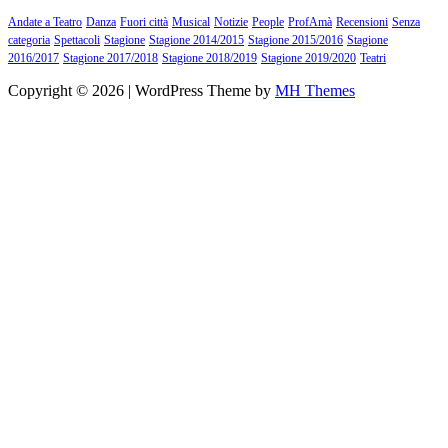
Andate a Teatro
Danza
Fuori città
Musical
Notizie
People
ProfAmà
Recensioni
Senza
categoria
Spettacoli
Stagione
Stagione 2014/2015
Stagione 2015/2016
Stagione
2016/2017
Stagione 2017/2018
Stagione 2018/2019
Stagione 2019/2020
Teatri
Copyright © 2026 | WordPress Theme by
MH Themes