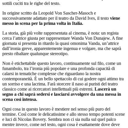
sottili cuciti tra le righe del testo.
In origine scritto da Leopold Von Sascher-Masoch e
successivamente adattato per il teatro da David Ives, il testo
viene
messo in scena per la prima volta in Italia.
La storia, già più volte rappresentata al cinema, è nota: un regista
cerca l’attrice giusta per rappresentare Wanda Von Dunajew. A fine
giornata si presenta in ritardo la quasi omonima Vanda, un’attrice
dall’ironia greve, apparentemente ingenua e volgare, ma che saprà
presto ribaltare qualunque stereotipo.
Non è etichettabile questo lavoro, continuamente sul filo, come un
funambolo, tra l’ironia più popolare e una profonda capacità di
calarsi in tematiche complesse che riguardano la nostra
contemporaneità. È un bello spettacolo di cui godere ogni attimo tra
un sorriso e una lacrima. Farà storcere il naso ai puristi del teatro
classico come ai ricercatori intellettuali più estremi.
Lascerà un
segno a chi saprà sedersi e lasciarsi avvolgere da una messa in
scena così intensa.
Ogni cosa in questo lavoro è mestiere nel senso più puro del
termine. Così come le delicatissime e allo stesso tempo potenti scene
e luci di Nicolas Bovery. Sembra non ci sia nulla sul quel palco
mentre invece, come nel testo, ogni cosa è esattamente dove deve