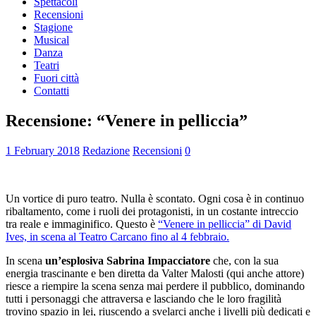
Spettacoli
Recensioni
Stagione
Musical
Danza
Teatri
Fuori città
Contatti
Recensione: “Venere in pelliccia”
1 February 2018
Redazione
Recensioni
0
Un vortice di puro teatro. Nulla è scontato. Ogni cosa è in continuo
ribaltamento, come i ruoli dei protagonisti, in un costante intreccio
tra reale e immaginifico. Questo è
“Venere in pelliccia” di David
Ives, in scena al Teatro Carcano fino al 4 febbraio.
In scena
un’esplosiva Sabrina Impacciatore
che, con la sua
energia trascinante e ben diretta da Valter Malosti (qui anche attore)
riesce a riempire la scena senza mai perdere il pubblico, dominando
tutti i personaggi che attraversa e lasciando che le loro fragilità
trovino spazio in lei, riuscendo a svelarci anche i livelli più dedicati e