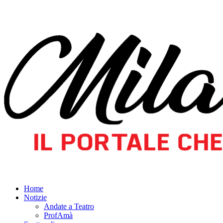
Home
Notizie
Andate a Teatro
ProfAmà