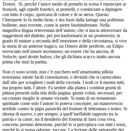
Testori. Sì, perché l’unico modo di portarlo in scena è rinunciare ai
fronzoli, agli orpelli fonetici, ai pennelli, e cominciare a dipingere
con tutto il corpo, sporcarsi di colore e di se stessi. Questo
l’interprete lo fa molto bene, e tira fuori dalla laringe una polifonia
bollente, anzi rovente, come le pietre fassbinderiane. Nella
magnifica lingua reinventata dell’autore, che si lascia attraversare da
suggestioni del dialetto, per poi trasformarsi in un
grammelot
, in
grado di mutare a seconda dell’emozione e della circostanza, si vive
la storia di un antieroe tragico, un Omero delle periferie, un Edipo
rovesciato nell’amore incestuoso; un essere che ha ancora, di
Sofocle, quel
destin baloss,
che gli dichiara scacco matto ancora
prima che inizi la partita.
Non ci sono sconti, non c’è zucchero nell’amarissima pillola
testoriana; niente facili consolazioni, o divinità che si carrucolino
dall’alto per sciogliere i nodi della vicenda. I nodi ce li mostra tutti,
ma proprio tutti, l’attore. Fa sentire alla platea i continui grumi di
pittura presenti sulla tela della pagina; grumi voluti, necessari, per
raccontare meglio le umane vicende. Si tratta di un testamento
spirituale come solo l’autore lo poteva concepire, un manrovescio
terribile contro la pigra passività del fruitore di letteratura e teatro. Si
ritorna di nuovo, e per sempre, a quell’ineffabile rapporto tra la
parola e la carne, tra il desiderio del fonema di farsi cosa viva,
concreta; persino deiezione, purché lo si percepisca con tutti i sensi,
purché lo si possa odorare, toccare. La lezione delle agiografie dei