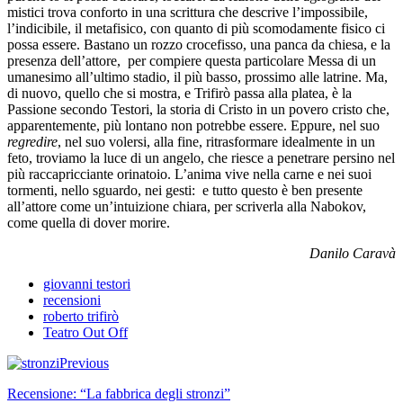
mistici trova conforto in una scrittura che descrive l’impossibile,
l’indicibile, il metafisico, con quanto di più scomodamente fisico ci
possa essere. Bastano un rozzo crocefisso, una panca da chiesa, e la
presenza dell’attore, per compiere questa particolare Messa di un
umanesimo all’ultimo stadio, il più basso, prossimo alle latrine. Ma,
di nuovo, quello che si mostra, e Trifirò passa alla platea, è la
Passione secondo Testori, la storia di Cristo in un povero cristo che,
apparentemente, più lontano non potrebbe essere. Eppure, nel suo
regredire
, nel suo volersi, alla fine, ritrasformare idealmente in un
feto, troviamo la luce di un angelo, che riesce a penetrare persino nel
più raccapricciante orinatoio. L’anima vive nella carne e nei suoi
tormenti, nello sguardo, nei gesti: e tutto questo è ben presente
all’attore come un’intuizione chiara, per scriverla alla Nabokov,
come quella di dover morire.
Danilo Caravà
giovanni testori
recensioni
roberto trifirò
Teatro Out Off
Previous
Recensione: “La fabbrica degli stronzi”