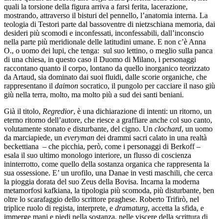
quali la torsione della figura arriva a farsi ferita, lacerazione,
mostrando, attraverso il bisturi del pennello, l’anatomia interna. La
teologia di Testori parte dal bassoventre di nietzschiana memoria, dai
desideri più scomodi e inconfessati, inconfessabili, dall’inconscio
nella parte più meridionale delle latitudini umane. E non c’è Anna
O., o uomo dei lupi, che tenga: sul suo lettino, o meglio sulla panca
di una chiesa, in questo caso il Duomo di Milano, i personaggi
raccontano quanto il corpo, lontano da quello inorganico teorizzato
da Artaud, sia dominato dai suoi fluidi, dalle scorie organiche, che
rappresentano il
daimon
socratico, il pungolo per cacciare il naso giù
giù nella terra, molto, ma molto più a sud dei santi beniani.
Già il titolo,
Regredior
, è una dichiarazione di intenti: un ritorno, un
eterno ritorno dell’autore, che riesce a graffiare anche col suo canto,
volutamente stonato e disturbante, del cigno. Un
clochard
, un uomo
da marciapiede, un
everyman
dei drammi sacri calato in una realtà
beckettiana – che picchia, però, come i personaggi di Berkoff –
esala il suo ultimo monologo interiore, un flusso di coscienza
ininterrotto, come quello della sostanza organica che rappresenta la
sua ossessione. E’ un urofilo, una Danae in vesti maschili, che cerca
la pioggia dorata del suo Zeus della Bovisa. Incarna la moderna
metamorfosi kafkiana, la tipologia più scomoda, più disturbante, ben
oltre lo scarafaggio dello scrittore praghese. Roberto Trifirò, nel
triplice ruolo di regista, interprete, e
dramaturg
, accetta la sfida, e
immerge mani e piedi nella sostanza, nelle viscere della scrittura di