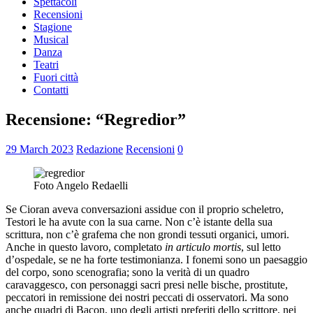
Spettacoli
Recensioni
Stagione
Musical
Danza
Teatri
Fuori città
Contatti
Recensione: “Regredior”
29 March 2023
Redazione
Recensioni
0
Foto Angelo Redaelli
Se Cioran aveva conversazioni assidue con il proprio scheletro,
Testori le ha avute con la sua carne. Non c’è istante della sua
scrittura, non c’è grafema che non grondi tessuti organici, umori.
Anche in questo lavoro, completato
in articulo mortis
, sul letto
d’ospedale, se ne ha forte testimonianza. I fonemi sono un paesaggio
del corpo, sono scenografia; sono la verità di un quadro
caravaggesco, con personaggi sacri presi nelle bische, prostitute,
peccatori in remissione dei nostri peccati di osservatori. Ma sono
anche quadri di Bacon, uno degli artisti preferiti dello scrittore, nei