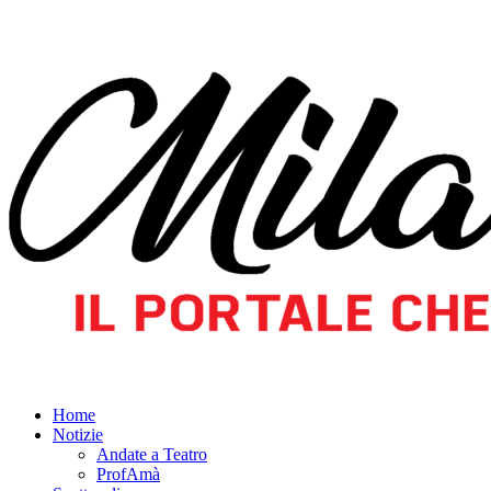
Home
Notizie
Andate a Teatro
ProfAmà