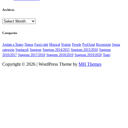
Archives
Archives
Categories
Andate a Teatro
Danza
Fuori città
Musical
Notizie
People
ProfAmà
Recensioni
Senza
categoria
Spettacoli
Stagione
Stagione 2014/2015
Stagione 2015/2016
Stagione
2016/2017
Stagione 2017/2018
Stagione 2018/2019
Stagione 2019/2020
Teatri
Copyright © 2026 | WordPress Theme by
MH Themes