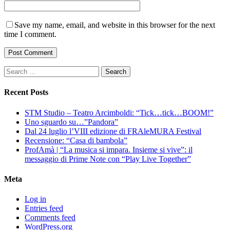
Save my name, email, and website in this browser for the next
time I comment.
Search
for:
Recent Posts
STM Studio – Teatro Arcimboldi: “Tick…tick…BOOM!”
Uno sguardo su…”Pandora”
Dal 24 luglio l’VIII edizione di FRAleMURA Festival
Recensione: “Casa di bambola”
ProfAmà | “La musica si impara. Insieme si vive”: il
messaggio di Prime Note con “Play Live Together”
Meta
Log in
Entries feed
Comments feed
WordPress.org