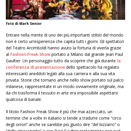
foto di Mark Senior
Entrare nella mente di uno dei più importanti stilisti del mondo
non è certo un’esperienza che capita tutti i giorni. Gli spettatori
del Teatro Arcimboldi hanno avuto la fortuna di viverla grazie
al
Fashion Freak Show
portato a Milano dal grande Jean Paul
Gaultier. Un personaggio tutto da scoprire che già durante
la
conferenza di presentazione
dello spettacolo ha regalato
interessanti aneddoti legati alla sua carriera e alla sua vita
privata. Storie che tornano anche nello show portato sul palco
milanese, rappresentate in un modo ovviamente originale, ma
da chi trasforma il tessuto in arte era impossibile aspettarsi
qualcosa di banale.
Il titolo Fashion Freak Show è più che mai azzeccato, un
termine che a volte in italiano si tende a tradurre come “circo
degli orrori” anche se sarebbe più giusto dire “del bizzarro” o
“dello stravagante” e con Paul Gaultier protagonista non può