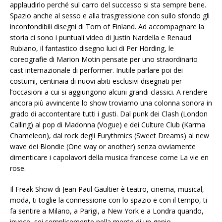
applaudirlo perché sul carro del successo si sta sempre bene.
Spazio anche al sesso e alla trasgressione con sullo sfondo gli
inconfondibili disegni di Tom of Finland. Ad accompagnare la
storia ci sono i puntuali video di Justin Nardella e Renaud
Rubiano, il fantastico disegno luci di Per Hörding, le
coreografie di Marion Motin pensate per uno straordinario
cast internazionale di performer. Inutile parlare poi dei
costumi, centinaia di nuovi abiti esclusivi disegnati per
l’occasioni a cui si aggiungono alcuni grandi classici. A rendere
ancora più avvincente lo show troviamo una colonna sonora in
grado di accontentare tutti i gusti. Dal punk dei Clash (London
Calling) al pop di Madonna (Vogue) e dei Culture Club (Karma
Chameleon), dal rock degli Eurythmics (Sweet Dreams) al new
wave dei Blondie (One way or another) senza ovviamente
dimenticare i capolavori della musica francese come La vie en
rose.
Il Freak Show di Jean Paul Gaultier è teatro, cinema, musical,
moda, ti toglie la connessione con lo spazio e con il tempo, ti
fa sentire a Milano, a Parigi, a New York e a Londra quando,
invece, sei semplicemente nella mente di un genio.