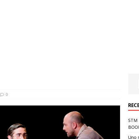
0
REC
STM S
BOO
Uno 