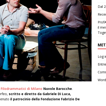
Dal 2
Recen
ProfA
il me
Toge
MET
Log i
Entri
Comm
Word
 Filodrammatici di Milano
Nuvole Barocche
.
rfeo,
scritto e diretto da Gabriele Di Luca,
tenuto
il patrocinio della Fondazione Fabrizio De