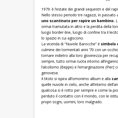
1979: è l’estate dei grandi sequestri e del ra
Nello stesso periodo tre ragazzi, in passato 
uno scantinato per rapire un bambino.
La
ormai tramutata in altro e la perdita della lo
luogo border-line, luogo di confine tra il lecito 
lo spazio in cui agiscono.
La vicenda di “Nuvole Barocche” è
simbolo d
culmine dei tormentati anni ‘70 con un occhio 
tornare indietro alla loro giovinezza per re
sempre, tutto ormai ruota intorno all’inganno 
l’alcolismo (Beppe) e l’emarginazione (Pier) c
genovese.
Il titolo si ispira all’omonimo album e alla
can
quelle nuvole in cielo, anche all’interno dell
qualcosa si è rotto per sempre e come la pio
perduto il contatto con il mondo, con le istitu
propri sogni, uomini, loro malgrado.