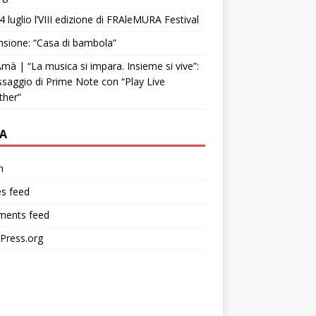
4 luglio l’VIII edizione di FRAleMURA Festival
sione: “Casa di bambola”
mà | “La musica si impara. Insieme si vive”:
ssaggio di Prime Note con “Play Live
ther”
A
n
es feed
ents feed
Press.org