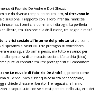
pimento di Fabrizio De André e Dori Ghezzi.
amici e da diverso tempo lontani tra loro,
si ritrovano in
 disillusione, il rapporto con la loro infanzia, l’amicizia
ro innocenza, i temi che dominano i dialoghi. La periferia:
ed illecito, tra l’illusione e la disillusione, tra sogno e realtà
ella crisi sociale all’interno del proletariato
e come
di speranza ai vicini ’80. I tre protagonisti vorrebbero
cuperare uno sguardo ormai perso, ma tutto è svanito per
e alla speranza di un riscatto sociale. L’anarchia (Nico),
ome punti di contatto tra i tre protagonisti e il cantautore
zone Le nuvole di Fabrizio De André
e, proprio come
’anima di Beppe, Nico e Pier qualcosa sta per scoppiare,
ggia chiede di essere liberato. Tre ragazzi che hanno
zioni e soprattutto con se stessi: perdenti nella vita, eroi dei