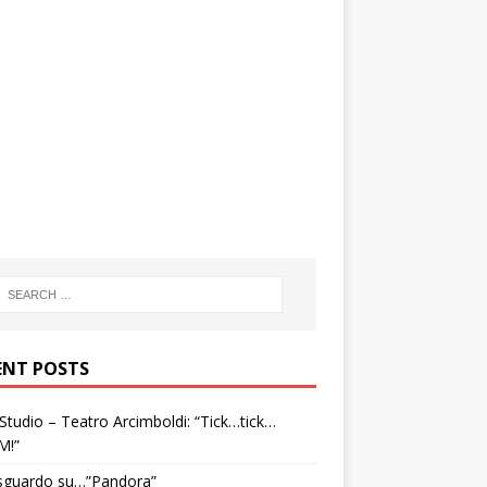
ENT POSTS
tudio – Teatro Arcimboldi: “Tick…tick…
M!”
sguardo su…”Pandora”