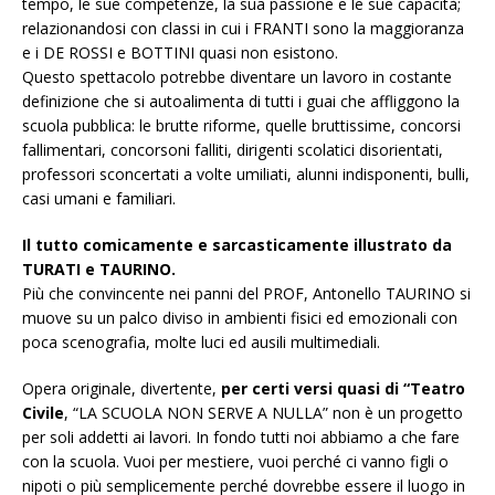
tempo, le sue competenze, la sua passione e le sue capacità;
relazionandosi con classi in cui i FRANTI sono la maggioranza
e i DE ROSSI e BOTTINI quasi non esistono.
Questo spettacolo potrebbe diventare un lavoro in costante
definizione che si autoalimenta di tutti i guai che affliggono la
scuola pubblica: le brutte riforme, quelle bruttissime, concorsi
fallimentari, concorsoni falliti, dirigenti scolatici disorientati,
professori sconcertati a volte umiliati, alunni indisponenti, bulli,
casi umani e familiari.
Il tutto comicamente e sarcasticamente illustrato da
TURATI e TAURINO.
Più che convincente nei panni del PROF, Antonello TAURINO si
muove su un palco diviso in ambienti fisici ed emozionali con
poca scenografia, molte luci ed ausili multimediali.
Opera originale, divertente,
per certi versi quasi di “Teatro
Civile
, “LA SCUOLA NON SERVE A NULLA” non è un progetto
per soli addetti ai lavori. In fondo tutti noi abbiamo a che fare
con la scuola. Vuoi per mestiere, vuoi perché ci vanno figli o
nipoti o più semplicemente perché dovrebbe essere il luogo in