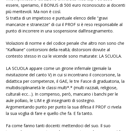
essere, speriamo, il BONUS di 500 euro riconosciuto ai docenti
più meritevoli. Ma non è così.
Si tratta di un impietoso e puntuale elenco delle “gravi
mancanze e stranezze” di cui il PROF si è reso responsabile al
punto di incorrere in una sospensione dall’insegnamento.
Violazioni di norme e del codice penale che altro non sono che
“Kafkiane” contorsioni della realtà; distorsioni dovute al
contesto stesso in cui le vicende sono maturate: LA SCUOLA.
LA SCUOLA appare come un girone infernale (geniale la
rivisitazione del canto V) in cui si incontrano il concorsone, la
didattica per competenze, il GAE, le tre Fasce di graduatoria, la
multidisciplinarietà le classi multi*.* (multi razziali, religiose,
culturali ecc…). In compenso, però, mancano i banchi per le
aule pollaio, le LIM e gli insegnanti di sostegno.
Argomentando punto per punto la sua difesa il PROF ci rivela
la sua voglia di fare e quello che fa. E fa tanto.
Fa come fanno tanti docenti: mettendoci del suo. Il suo