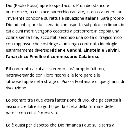
Dio (Paolo Rossi) apre lo spettacolo. E’ un dio stanco e
autoironico, a cui piace parecchio cantare, intento a tenere un
irriverente concione sull’attuale situazione italiana. Sarà proprio
Dio ad anticipare lo scenario che aspetta sul palco: un limbo, in
cui alcuni morti vengono costretti a percorrere in coppia una
collina senza fine, accostati secondo una sorta di tragicomico
contrappasso che costringe a un lungo confronto ideologie
estramamente diverse:
Hitler e Gandhi, Einstein e Salvini,
l’anarchico Pinelli e il commissario Calabresi.
E il confronto a cui assisteremo sarà proprio l’ultimo,
riattraversando con i loro ricordi e le loro parole le
luttuose tappe della strage di Piazza Fontana e di quegli anni di
rivoluzione.
Lo scontro tra i due attira l’attenzione di Dio, che palesatosi li
lascia increduli e sbigottiti per la scelta della forma e delle
parole con cui si è mostrato.
Ed è quasi per dispetto che Dio rimanda i due sulla terra a