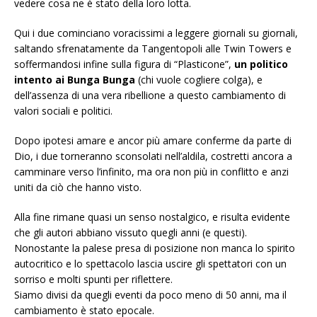
vedere cosa ne è stato della loro lotta.
Qui i due cominciano voracissimi a leggere giornali su giornali,
saltando sfrenatamente da Tangentopoli alle Twin Towers e
soffermandosi infine sulla figura di “Plasticone”,
un politico
intento ai Bunga Bunga
(chi vuole cogliere colga), e
dell’assenza di una vera ribellione a questo cambiamento di
valori sociali e politici.
Dopo ipotesi amare e ancor più amare conferme da parte di
Dio, i due torneranno sconsolati nell’aldila, costretti ancora a
camminare verso l’infinito, ma ora non più in conflitto e anzi
uniti da ciò che hanno visto.
Alla fine rimane quasi un senso nostalgico, e risulta evidente
che gli autori abbiano vissuto quegli anni (e questi).
Nonostante la palese presa di posizione non manca lo spirito
autocritico e lo spettacolo lascia uscire gli spettatori con un
sorriso e molti spunti per riflettere.
Siamo divisi da quegli eventi da poco meno di 50 anni, ma il
cambiamento è stato epocale.