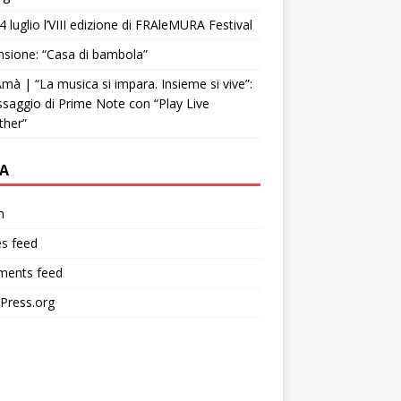
4 luglio l’VIII edizione di FRAleMURA Festival
sione: “Casa di bambola”
mà | “La musica si impara. Insieme si vive”:
ssaggio di Prime Note con “Play Live
ther”
A
n
es feed
ents feed
Press.org