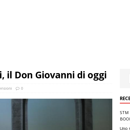
, il Don Giovanni di oggi
ensioni
0
REC
STM S
BOO
Uno 