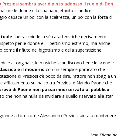
 Preziosi sembra aver dipinto addosso il ruolo di Don
maliare le donne e la sua napoletanità si addice
io capace un po’ con la scaltrezza, un po’ con la forza di
ttuale
che racchiude in sé caratteristiche decisamente
spetto per le donne e il libertinismo estremo, ma anche
come il rifiuto del bigottismo e della superstizione.
dele all’originale, le musiche scandiscono bene le scene e
classico e il moderno
con un semplice porticato che
recitazione di Preziosi c’è poco da dire, l’attore non sbaglia un
ibile affiatamento sul palco tra Preziosi e Nando Paone che
prova di Paone non passa innorservata al pubblico
o che non ha nulla da invidiare a quello riservato alla star
n grande attore come Alessandro Preziosi aiuta a mantenere
Ivan Filannino