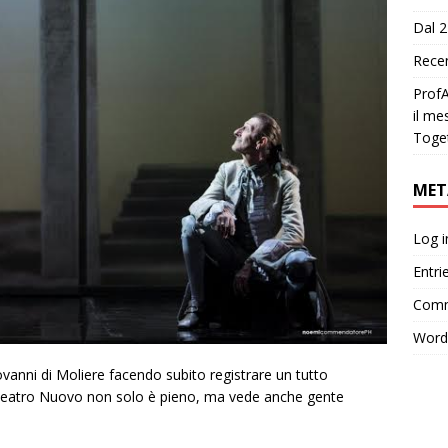
Dal 2
Recen
ProfA
il me
Toge
MET
Log i
Entri
Comm
Word
vanni di Moliere facendo subito registrare un tutto
 il Teatro Nuovo non solo è pieno, ma vede anche gente