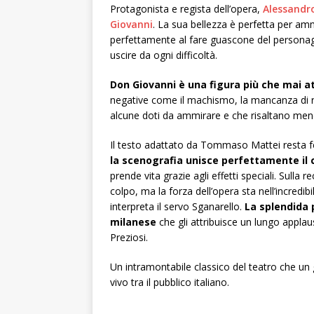
Protagonista e regista dell’opera,
Alessandro
Giovanni
. La sua bellezza è perfetta per am
perfettamente al fare guascone del personagg
uscire da ogni difficoltà.
Don Giovanni è una figura più che mai a
negative come il machismo, la mancanza di ri
alcune doti da ammirare e che risaltano meno 
Il testo adattato da Tommaso Mattei resta fe
la scenografia unisce perfettamente il 
prende vita grazie agli effetti speciali. Sulla 
colpo, ma la forza dell’opera sta nell’incred
interpreta il servo Sganarello.
La splendida 
milanese
che gli attribuisce un lungo applaus
Preziosi.
Un intramontabile classico del teatro che u
vivo tra il pubblico italiano.