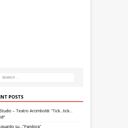
ENT POSTS
tudio – Teatro Arcimboldi: “Tick…tick…
M!”
sguardo su…”Pandora”