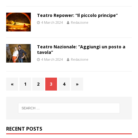
Teatro Repower: “Il piccolo principe”
4 March 2024
Redazione
Teatro Nazionale: “Aggiungi un posto a
tavola”
4 March 2024
Redazione
«
1
2
3
4
»
RECENT POSTS