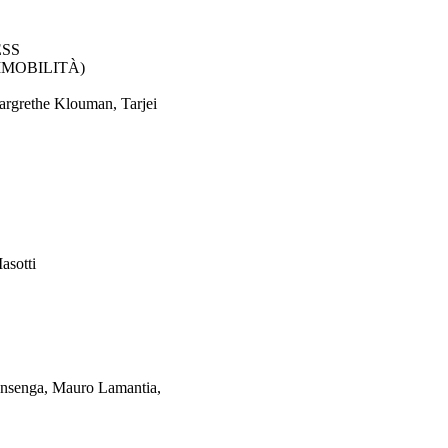
ESS
MMOBILITÀ)
argrethe Klouman, Tarjei
asotti
 Insenga, Mauro Lamantia,