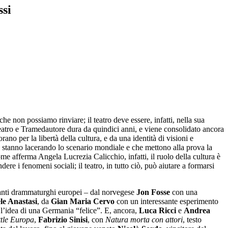
ssi
he non possiamo rinviare; il teatro deve essere, infatti, nella sua
 Teatro e Tramedautore dura da quindici anni, e viene consolidato ancora
rano per la libertà della cultura, e da una identità di visioni e
e stanno lacerando lo scenario mondiale e che mettono alla prova la
me afferma Angela Lucrezia Calicchio, infatti, il ruolo della cultura è
dere i fenomeni sociali; il teatro, in tutto ciò, può aiutare a formarsi
ssanti drammaturghi europei – dal norvegese
Jon Fosse
con una
le Anastasi
, da
Gian Maria Cervo
con un interessante esperimento
l’idea di una Germania “felice”. E, ancora,
Luca Ricci
e
Andrea
ttle Europa
,
Fabrizio Sinisi
, con
Natura morta con attori
, testo