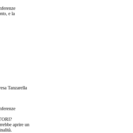
onferenze
ento
, e la
esa Tanzarella
onferenze
TORI?
rebbe aprire un
nalità.