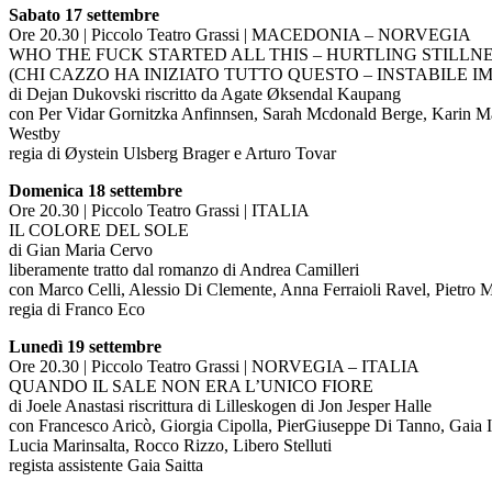
Sabato 17 settembre
Ore 20.30 | Piccolo Teatro Grassi | MACEDONIA – NORVEGIA
WHO THE FUCK STARTED ALL THIS – HURTLING STILLN
(CHI CAZZO HA INIZIATO TUTTO QUESTO – INSTABILE I
di Dejan Dukovski riscritto da Agate Øksendal Kaupang
con Per Vidar Gornitzka Anfinnsen, Sarah Mcdonald Berge, Karin M
Westby
regia di Øystein Ulsberg Brager e Arturo Tovar
Domenica 18 settembre
Ore 20.30 | Piccolo Teatro Grassi | ITALIA
IL COLORE DEL SOLE
di Gian Maria Cervo
liberamente tratto dal romanzo di Andrea Camilleri
con Marco Celli, Alessio Di Clemente, Anna Ferraioli Ravel, Pietro M
regia di Franco Eco
Lunedì 19 settembre
Ore 20.30 | Piccolo Teatro Grassi | NORVEGIA – ITALIA
QUANDO IL SALE NON ERA L’UNICO FIORE
di Joele Anastasi riscrittura di Lilleskogen di Jon Jesper Halle
con Francesco Aricò, Giorgia Cipolla, PierGiuseppe Di Tanno, Gaia
Lucia Marinsalta, Rocco Rizzo, Libero Stelluti
regista assistente Gaia Saitta