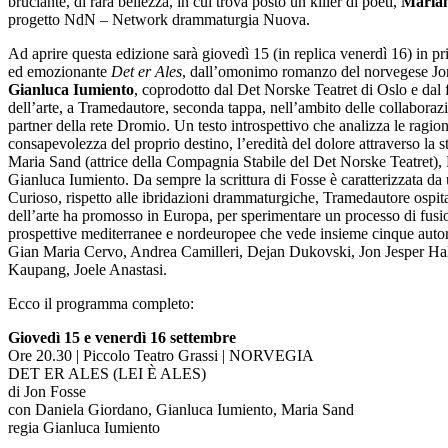
bruciante, di rara bellezza, in cui trova posto un killer di poeti,
Maria
progetto NdN – Network drammaturgia Nuova.
Ad aprire questa edizione sarà giovedì 15 (in replica venerdì 16) in p
ed emozionante
Det er Ales
, dall’omonimo romanzo del norvegese Jon 
Gianluca Iumiento
, coprodotto dal Det Norske Teatret di Oslo e dal f
dell’arte, a Tramedautore, seconda tappa, nell’ambito delle collaborazi
partner della rete Dromio. Un testo introspettivo che analizza le ragio
consapevolezza del proprio destino, l’eredità del dolore attraverso la s
Maria Sand (attrice della Compagnia Stabile del Det Norske Teatret),
Gianluca Iumiento. Da sempre la scrittura di Fosse è caratterizzata da
Curioso, rispetto alle ibridazioni drammaturgiche, Tramedautore ospita 
dell’arte ha promosso in Europa, per sperimentare un processo di fusio
prospettive mediterranee e nordeuropee che vede insieme cinque autor
Gian Maria Cervo, Andrea Camilleri, Dejan Dukovski, Jon Jesper Ha
Kaupang, Joele Anastasi.
Ecco il programma completo:
Giovedì 15 e venerdì 16 settembre
Ore 20.30 | Piccolo Teatro Grassi | NORVEGIA
DET ER ALES (LEI È ALES)
di Jon Fosse
con Daniela Giordano, Gianluca Iumiento, Maria Sand
regia Gianluca Iumiento