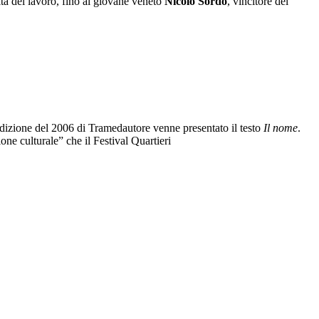
ta del lavoro, fino al giovane veneto
Nicolò Sordo
, vincitore del
’edizione del 2006 di Tramedautore venne presentato il testo
Il nome
.
ne culturale” che il Festival Quartieri