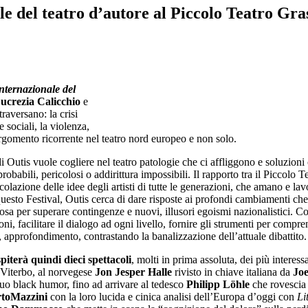
 del teatro d’autore al Piccolo Teatro Gra
nternazionale del
ucrezia Calicchio
e
traversano: la crisi
 sociali, la violenza,
, argomento ricorrente nel teatro nord europeo e non solo.
 Outis vuole cogliere nel teatro patologie che ci affliggono e soluzioni c
obabili, pericolosi o addirittura impossibili. Il rapporto tra il Piccolo
olazione delle idee degli artisti di tutte le generazioni, che amano e lavo
uesto Festival, Outis cerca di dare risposte ai profondi cambiamenti ch
sa per superare contingenze e nuovi, illusori egoismi nazionalistici. Co
oni, facilitare il dialogo ad ogni livello, fornire gli strumenti per compren
, approfondimento, contrastando la banalizzazione dell’attuale dibattito.
iterà quindi dieci spettacoli
, molti in prima assoluta, dei più intere
i Viterbo, al norvegese
Jon Jesper Halle
rivisto in chiave italiana da
Joe
suo black humor, fino ad arrivare al tedesco
Philipp Löhle
che rovescia 
toMazzini
con la loro lucida e cinica analisi dell’Europa d’oggi con
Li