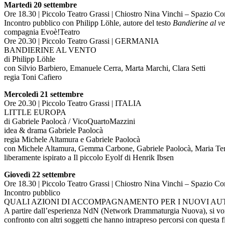
Martedì 20 settembre
Ore 18.30 | Piccolo Teatro Grassi | Chiostro Nina Vinchi – Spazio C
Incontro pubblico con Philipp Löhle, autore del testo
Bandierine al v
compagnia Evoè!Teatro
Ore 20.30 | Piccolo Teatro Grassi | GERMANIA
BANDIERINE AL VENTO
di Philipp Löhle
con Silvio Barbiero, Emanuele Cerra, Marta Marchi, Clara Setti
regia Toni Cafiero
Mercoledì 21 settembre
Ore 20.30 | Piccolo Teatro Grassi | ITALIA
LITTLE EUROPA
di Gabriele Paolocà / VicoQuartoMazzini
idea & drama Gabriele Paolocà
regia Michele Altamura e Gabriele Paolocà
con Michele Altamura, Gemma Carbone, Gabriele Paolocà, Maria Ter
liberamente ispirato a Il piccolo Eyolf di Henrik Ibsen
Giovedì 22 settembre
Ore 18.30 | Piccolo Teatro Grassi | Chiostro Nina Vinchi – Spazio C
Incontro pubblico
QUALI AZIONI DI ACCOMPAGNAMENTO PER I NUOVI AU
A partire dall’esperienza NdN (Network Drammaturgia Nuova), si vor
confronto con altri soggetti che hanno intrapreso percorsi con questa fi