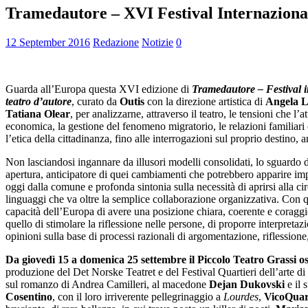
Tramedautore – XVI Festival Internazionale
12 September 2016
Redazione
Notizie
0
Guarda all’Europa questa XVI edizione di
Tramedautore – Festival i
teatro d’autore
, curato da
Outis
con la direzione artistica di
Angela L
Tatiana Olear
, per analizzarne, attraverso il teatro, le tensioni che l’at
economica, la gestione del fenomeno migratorio, le relazioni familiari e
l’etica della cittadinanza, fino alle interrogazioni sul proprio destino
Non lasciandosi ingannare da illusori modelli consolidati, lo sguardo di
apertura, anticipatore di quei cambiamenti che potrebbero apparire impr
oggi dalla comune e profonda sintonia sulla necessità di aprirsi alla circ
linguaggi che va oltre la semplice collaborazione organizzativa. Con q
capacità dell’Europa di avere una posizione chiara, coerente e coraggio
quello di stimolare la riflessione nelle persone, di proporre interpretazi
opinioni sulla base di processi razionali di argomentazione, riflessione
Da giovedì 15 a domenica 25 settembre il Piccolo Teatro Grassi osp
produzione del Det Norske Teatret e del Festival Quartieri dell’arte d
sul romanzo di Andrea Camilleri, al macedone
Dejan
Dukovski
e il 
Cosentino
, con il loro irriverente pellegrinaggio a
Lourdes
,
VicoQuar