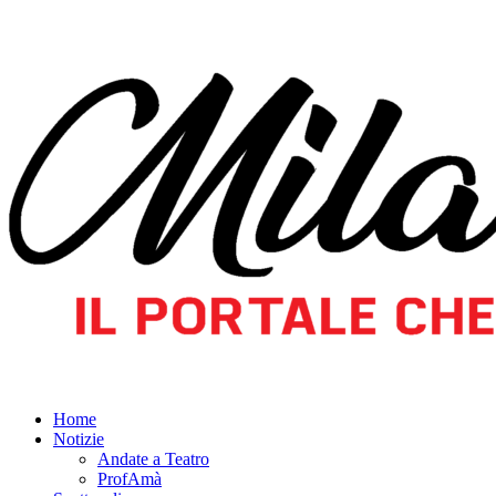
Home
Notizie
Andate a Teatro
ProfAmà