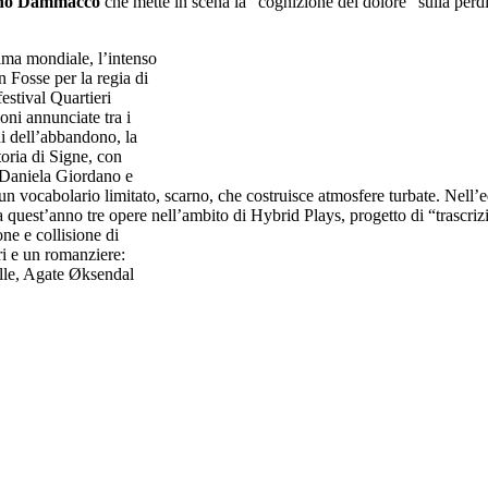
no Dammacco
che mette in scena la “cognizione del dolore” sulla perdi
rima mondiale, l’intenso
Fosse per la regia di
estival Quartieri
oni annunciate tra i
ni dell’abbandono, la
toria di Signe, con
 Daniela Giordano e
 un vocabolario limitato, scarno, che costruisce atmosfere turbate. Nell
quest’anno tre opere nell’ambito di Hybrid Plays, progetto di “trascrizio
ne e collisione di
i e un romanziere:
lle, Agate Øksendal