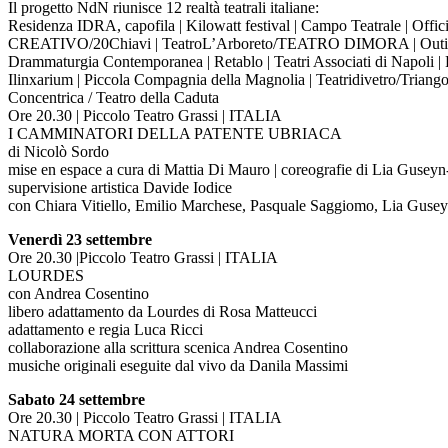
Il progetto NdN riunisce 12 realtà teatrali italiane:
Residenza IDRA, capofila | Kilowatt festival | Campo Teatrale | Of
CREATIVO/20Chiavi | TeatroL’Arboreto/TEATRO DIMORA | Outis 
Drammaturgia Contemporanea | Retablo | Teatri Associati di Napoli | R
Ilinxarium | Piccola Compagnia della Magnolia | Teatridivetro/Triango
Concentrica / Teatro della Caduta
Ore 20.30 | Piccolo Teatro Grassi | ITALIA
I CAMMINATORI DELLA PATENTE UBRIACA
di Nicolò Sordo
mise en espace a cura di Mattia Di Mauro | coreografie di Lia Gusey
supervisione artistica Davide Iodice
con Chiara Vitiello, Emilio Marchese, Pasquale Saggiomo, Lia Guse
Venerdì 23 settembre
Ore 20.30 |Piccolo Teatro Grassi | ITALIA
LOURDES
con Andrea Cosentino
libero adattamento da Lourdes di Rosa Matteucci
adattamento e regia Luca Ricci
collaborazione alla scrittura scenica Andrea Cosentino
musiche originali eseguite dal vivo da Danila Massimi
Sabato 24 settembre
Ore 20.30 | Piccolo Teatro Grassi | ITALIA
NATURA MORTA CON ATTORI