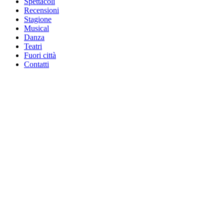
Spettacoli
Recensioni
Stagione
Musical
Danza
Teatri
Fuori città
Contatti