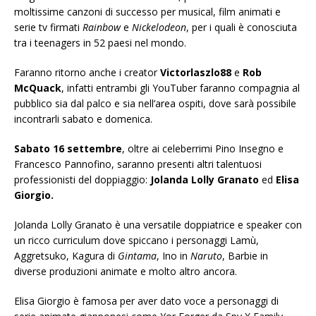
moltissime canzoni di successo per musical, film animati e
serie tv firmati
Rainbow
e
Nickelodeon
, per i quali è conosciuta
tra i teenagers in 52 paesi nel mondo.
Faranno ritorno anche i creator
Victorlaszlo88
e
Rob
McQuack
, infatti entrambi gli YouTuber faranno compagnia al
pubblico sia dal palco e sia nell’area ospiti, dove sarà possibile
incontrarli sabato e domenica.
Sabato 16 settembre
, oltre ai celeberrimi Pino Insegno e
Francesco Pannofino, saranno presenti altri talentuosi
professionisti del doppiaggio:
Jolanda Lolly Granato
ed
Elisa
Giorgio.
Jolanda Lolly Granato è una versatile doppiatrice e speaker con
un ricco curriculum dove spiccano i personaggi Lamù,
Aggretsuko, Kagura di
Gintama
, Ino in
Naruto
, Barbie in
diverse produzioni animate e molto altro ancora.
Elisa Giorgio è famosa per aver dato voce a personaggi di