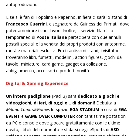
autoproduzioni.
E se si è fan di Topolino e Paperino, in fiera ci sarà lo stand di
Francesco Guerrini
, disegnatore da Guiness dei Primati, dove
poter ammirare i suoi lavori. Inoltre, il servizio filatelico
temporaneo di
Poste Italiane
parteciperà con due annulli
postali speciali e la vendita dei propri prodotti con anteprime,
rarità e materiali esclusivi. Fra i tantissimi stand, i visitatori
troveranno libri, fumetti, modellini, action figures, giochi da
tavolo, miniature, card game, gadget da collezione,
abbigliamento, accessori e prodotti novità.
Digital & Gaming Experience
Un intero padiglione
(Pad. 3) sarà
dedicato a giochi e
videogiochi, di ieri, di oggi e… di domani!
Debutta a
Milano Comics&Games
lo spazio
EGA STADIUM
a cura di
EGA
EVENT
e
GAME OVER COMPUTER
con tantissime postazioni
da PC e console dove giocare gratuitamente con le ultime
novità, i titoli del momento e sfidarsi negli eSports di
ASD