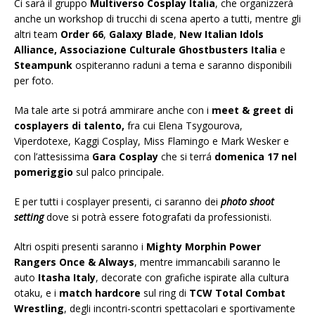
Ci sará il gruppo
Multiverso Cosplay Italia
, che organizzerà
anche un workshop di trucchi di scena aperto a tutti, mentre gli
altri team
Order 66
,
Galaxy Blade
,
New Italian Idols
Alliance, Associazione Culturale Ghostbusters Italia
e
Steampunk
ospiteranno raduni a tema e saranno disponibili
per foto.
Ma tale arte si potrá ammirare anche con i
meet & greet di
cosplayers di talento,
fra cui Elena Tsygourova,
Viperdotexe, Kaggi Cosplay, Miss Flamingo e Mark Wesker e
con l’attesissima
Gara Cosplay
che si terrá
domenica 17 nel
pomeriggio
sul palco principale.
E per tutti i cosplayer presenti, ci saranno dei
p
hoto shoot
setting
dove si potrà essere fotografati da professionisti.
Altri ospiti presenti saranno i
Mighty Morphin Power
Rangers Once & Always
, mentre immancabili saranno le
auto
Itasha Italy
, decorate con grafiche ispirate alla cultura
otaku, e i
match hardcore
sul ring di
TCW Total Combat
Wrestling
, degli incontri-scontri spettacolari e sportivamente