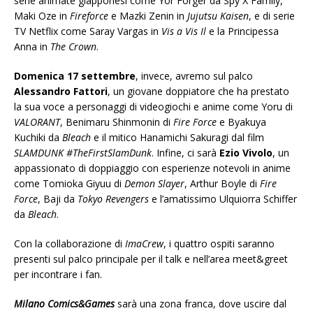
serie animate giapponesi come Yor Forger da Spy X Family,
Maki Oze in
Fireforce
e Mazki Zenin in
Jujutsu Kaisen
, e di serie
TV Netflix come Saray Vargas in
Vis a Vis Il
e la Principessa
Anna in
The Crown
.
Domenica 17 settembre
, invece, avremo sul palco
Alessandro Fattori
, un giovane doppiatore che ha prestato
la sua voce a personaggi di videogiochi e anime come Yoru di
VALORANT
, Benimaru Shinmonin di
Fire Force
e Byakuya
Kuchiki da
Bleach
e il mitico Hanamichi Sakuragi dal film
SLAMDUNK #TheFirstSlamDunk
. Infine, ci sarà
Ezio Vivolo
, un
appassionato di doppiaggio con esperienze notevoli in anime
come Tomioka Giyuu di
Demon Slayer
, Arthur Boyle di
Fire
Force
, Baji da
Tokyo Revengers
e l’amatissimo Ulquiorra Schiffer
da
Bleach
.
Con la collaborazione di
ImaCrew
, i quattro ospiti saranno
presenti sul palco principale per il talk e nell’area meet&greet
per incontrare i fan.
Milano Comics&Games
sarà una zona franca, dove uscire dal