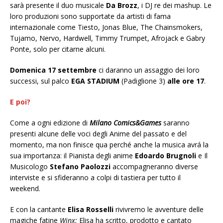
sarà presente il duo musicale
Da Brozz
, i DJ re dei mashup. Le
loro produzioni sono supportate da artisti di fama
internazionale come Tiesto, Jonas Blue, The Chainsmokers,
Tujamo, Nervo, Hardwell, Timmy Trumpet, Afrojack e Gabry
Ponte, solo per citarne alcuni.
Domenica 17 settembre
ci daranno un assaggio dei loro
successi, sul palco
EGA STADIUM
(Padiglione 3)
alle ore 17
.
E poi?
Come a ogni edizione di
Milano Comics&Games
saranno
presenti alcune delle voci degli Anime del passato e del
momento, ma non finisce qua perché anche la musica avrá la
sua importanza: il Pianista degli anime
Edoardo Brugnoli
e Il
Musicologo
Stefano Paolozzi
accompagneranno diverse
interviste e si sfideranno a colpi di tastiera per tutto il
weekend.
E con la cantante
Elisa Rosselli
rivivremo le avventure delle
magiche fatine
Winx:
Elisa ha scritto, prodotto e cantato