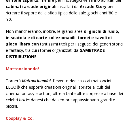
Grifone Esports
, mentre per i nostalgici verranno abilitati dei
cabinati arcade originali
installati da
Arcade Story
per
ricreare il sapore della sfida tipica delle sale giochi anni ‘80 e
’90.
Non mancheranno, inoltre, le grandi aree
di giochi di ruolo,
in scatola e di carte collezionabili
:
tornei e tavoli di
gioco libero con
tantissimi titoli per i seguaci dei generi storici
e fantasy, tra cui i tornei organizzati da
GAMETRADE
DISTRIBUZIONE
.
Mattoncinando!
Tornerá
Mattoncinando!
, l’ evento dedicato ai mattoncini
LEGO® che esporrà creazioni originali ispirate ai cult del
cinema fantasy e action, oltre a tante altre sorprese a base dei
celebri
bricks
danesi che da sempre appassionano grandi e
piccini.
Cosplay & Co.