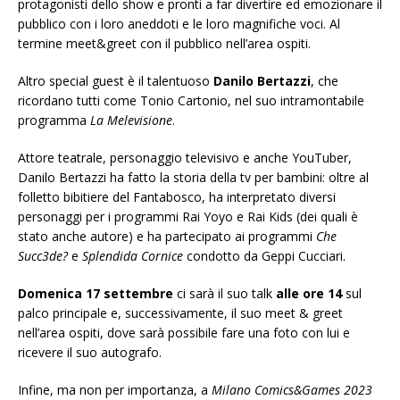
protagonisti dello show e pronti a far divertire ed emozionare il
pubblico con i loro aneddoti e le loro magnifiche voci. Al
termine meet&greet con il pubblico nell’area ospiti.
Altro special guest è il talentuoso
Danilo Bertazzi
, che
ricordano tutti come Tonio Cartonio, nel suo intramontabile
programma
La Melevisione
.
Attore teatrale, personaggio televisivo e anche YouTuber,
Danilo Bertazzi ha fatto la storia della tv per bambini: oltre al
folletto bibitiere del Fantabosco, ha interpretato diversi
personaggi per i programmi Rai Yoyo e Rai Kids (dei quali è
stato anche autore) e ha partecipato ai programmi
Che
Succ3de?
e
Splendida Cornice
condotto da Geppi Cucciari.
Domenica 17 settembre
ci sarà il suo talk
alle ore 14
sul
palco principale e, successivamente, il suo meet & greet
nell’area ospiti, dove sarà possibile fare una foto con lui e
ricevere il suo autografo.
Infine, ma non per importanza, a
Milano Comics&Games 2023