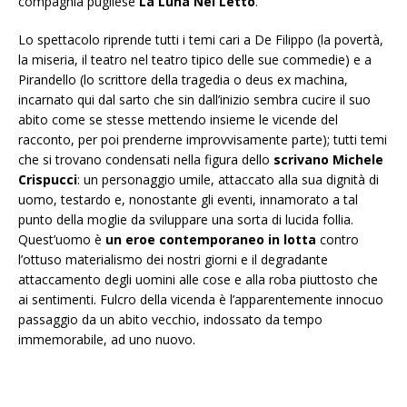
compagnia pugliese
La Luna Nel Letto
.
Lo spettacolo riprende tutti i temi cari a De Filippo (la povertà,
la miseria, il teatro nel teatro tipico delle sue commedie) e a
Pirandello (lo scrittore della tragedia o deus ex machina,
incarnato qui dal sarto che sin dall’inizio sembra cucire il suo
abito come se stesse mettendo insieme le vicende del
racconto, per poi prenderne improvvisamente parte); tutti temi
che si trovano condensati nella figura dello
scrivano Michele
Crispucci
: un personaggio umile, attaccato alla sua dignità di
uomo, testardo e, nonostante gli eventi, innamorato a tal
punto della moglie da sviluppare una sorta di lucida follia.
Quest’uomo è
un eroe contemporaneo in lotta
contro
l’ottuso materialismo dei nostri giorni e il degradante
attaccamento degli uomini alle cose e alla roba piuttosto che
ai sentimenti. Fulcro della vicenda è l’apparentemente innocuo
passaggio da un abito vecchio, indossato da tempo
immemorabile, ad uno nuovo.