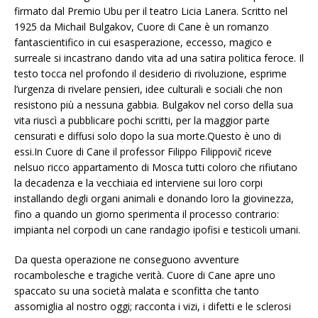
firmato dal Premio Ubu per il teatro Licia Lanera. Scritto nel
1925 da Michail Bulgakov, Cuore di Cane è un romanzo
fantascientifico in cui esasperazione, eccesso, magico e
surreale si incastrano dando vita ad una satira politica feroce. Il
testo tocca nel profondo il desiderio di rivoluzione, esprime
l’urgenza di rivelare pensieri, idee culturali e sociali che non
resistono più a nessuna gabbia. Bulgakov nel corso della sua
vita riuscì a pubblicare pochi scritti, per la maggior parte
censurati e diffusi solo dopo la sua morte.Questo è uno di
essi.In Cuore di Cane il professor Filippo Filippovič riceve
nelsuo ricco appartamento di Mosca tutti coloro che rifiutano
la decadenza e la vecchiaia ed interviene sui loro corpi
installando degli organi animali e donando loro la giovinezza,
fino a quando un giorno sperimenta il processo contrario:
impianta nel corpodi un cane randagio ipofisi e testicoli umani.
Da questa operazione ne conseguono avventure
rocambolesche e tragiche verità. Cuore di Cane apre uno
spaccato su una società malata e sconfitta che tanto
assomiglia al nostro oggi; racconta i vizi, i difetti e le sclerosi