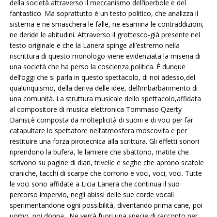
della società attraverso il meccanismo dell’iperbole e del
fantastico. Ma soprattutto è un testo politico, che analizza il
sistema e ne smaschera le falle, ne esamina le contraddizioni,
ne deride le abitudini. Attraverso il grottesco-già presente nel
testo originale e che la Lanera spinge all’estremo nella
riscrittura di questo monologo-viene evidenziata la miseria di
una società che ha perso la coscienza politica. È dunque
dell’oggi che si parla in questo spettacolo, di noi adesso,del
qualunquismo, della deriva delle idee, dell’imbarbarimento di
una comunità. La struttura musicale dello spettacolo,affidata
al compositore di musica elettronica Tommaso Qzerty
Danisi,è composta da molteplicità di suoni e di voci per far
catapultare lo spettatore nell’atmosfera moscovita e per
restituire una forza pirotecnica alla scrittura. Gli effetti sonori
riprendono la bufera, le lamiere che sbattono, matite che
scrivono su pagine di diari, trivelle e seghe che aprono scatole
craniche, tacchi di scarpe che corrono e voci, voci, voci. Tutte
le voci sono affidate a Licia Lanera che continua il suo
percorso impervio, negli abissi delle sue corde vocali
sperimentandone ogni possibilità, diventando prima cane, poi
uomo, poi donna…Ne verrà fuori una specie di racconto per