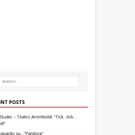
ENT POSTS
tudio – Teatro Arcimboldi: “Tick…tick…
M!”
sguardo su…”Pandora”