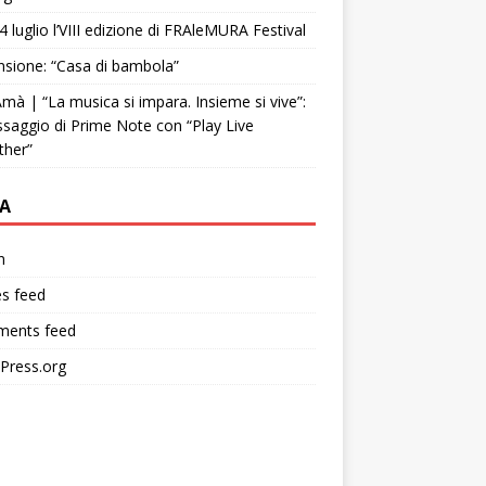
4 luglio l’VIII edizione di FRAleMURA Festival
sione: “Casa di bambola”
mà | “La musica si impara. Insieme si vive”:
ssaggio di Prime Note con “Play Live
ther”
A
n
es feed
ents feed
Press.org