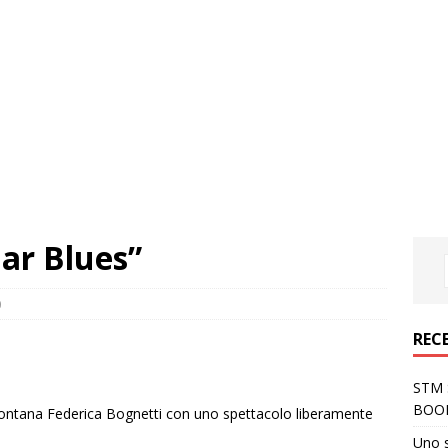
ar Blues”
0
REC
STM S
BOO
Fontana Federica Bognetti con uno spettacolo liberamente
Uno 