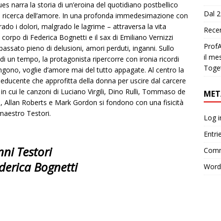
es narra la storia di un’eroina del quotidiano postbellico
Dal 2
ua ricerca dell’amore. In una profonda immedesimazione con
rado i dolori, malgrado le lagrime – attraversa la vita
Recen
corpo di Federica Bognetti e il sax di Emiliano Vernizzi
ProfA
assato pieno di delusioni, amori perduti, inganni. Sullo
il me
 di un tempo, la protagonista ripercorre con ironia ricordi
Toge
ngono, voglie d’amore mai del tutto appagate. Al centro la
educente che approfitta della donna per uscire dal carcere
 in cui le canzoni di Luciano Virgili, Dino Rulli, Tommaso de
MET
 Allan Roberts e Mark Gordon si fondono con una fisicità
maestro Testori.
Log i
Entri
nni Testori
Comm
ederica Bognetti
Word