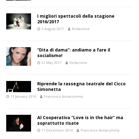
I migliori spettacoli della stagione
2016/2017
3 August 2017
Redazione
“Dita di dama”: andiamo a fare il
socialismo!
21 May 2017
Redazione
Riprende la rassegna teatrale del Cicco
Simonetta
11 January 2016
Francesco Annarumma
Al Cooperativa “Love is in the hair” ma
soprattutto risate
17 December 2014
Francesco Annarumma