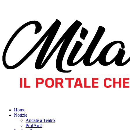
Home
Notizie
Andate a Teatro
ProfAmà