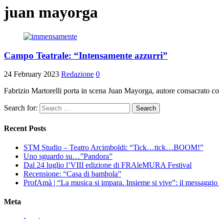
juan mayorga
Campo Teatrale: “Intensamente azzurri”
24 February 2023
Redazione
0
Fabrizio Martorelli porta in scena Juan Mayorga, autore consacrato c
Search for:
Recent Posts
STM Studio – Teatro Arcimboldi: “Tick…tick…BOOM!”
Uno sguardo su…”Pandora”
Dal 24 luglio l’VIII edizione di FRAleMURA Festival
Recensione: “Casa di bambola”
ProfAmà | “La musica si impara. Insieme si vive”: il messaggi
Meta