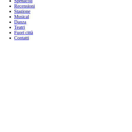
Spettacoli
Recensioni
Stagione
Musical
Danza
Teatri
Fuori città
Contatti