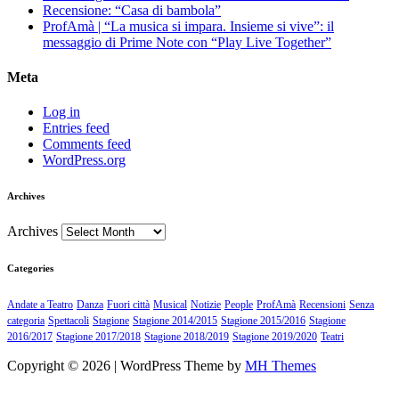
Recensione: “Casa di bambola”
ProfAmà | “La musica si impara. Insieme si vive”: il
messaggio di Prime Note con “Play Live Together”
Meta
Log in
Entries feed
Comments feed
WordPress.org
Archives
Archives
Categories
Andate a Teatro
Danza
Fuori città
Musical
Notizie
People
ProfAmà
Recensioni
Senza
categoria
Spettacoli
Stagione
Stagione 2014/2015
Stagione 2015/2016
Stagione
2016/2017
Stagione 2017/2018
Stagione 2018/2019
Stagione 2019/2020
Teatri
Copyright © 2026 | WordPress Theme by
MH Themes