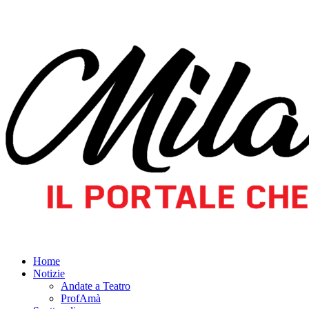
Home
Notizie
Andate a Teatro
ProfAmà