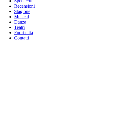
Spettacoli
Recensioni
Stagione
Musical
Danza
Teatri
Fuori città
Contatti