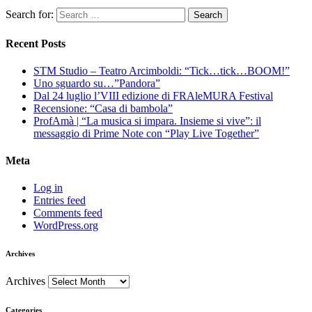
Search for:
Recent Posts
STM Studio – Teatro Arcimboldi: “Tick…tick…BOOM!”
Uno sguardo su…”Pandora”
Dal 24 luglio l’VIII edizione di FRAleMURA Festival
Recensione: “Casa di bambola”
ProfAmà | “La musica si impara. Insieme si vive”: il
messaggio di Prime Note con “Play Live Together”
Meta
Log in
Entries feed
Comments feed
WordPress.org
Archives
Archives
Categories