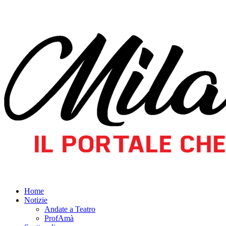
Home
Notizie
Andate a Teatro
ProfAmà