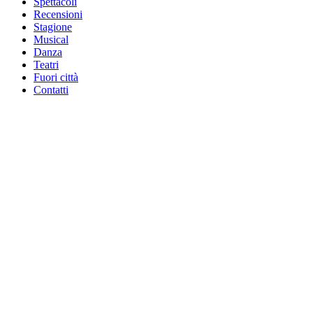
Spettacoli
Recensioni
Stagione
Musical
Danza
Teatri
Fuori città
Contatti