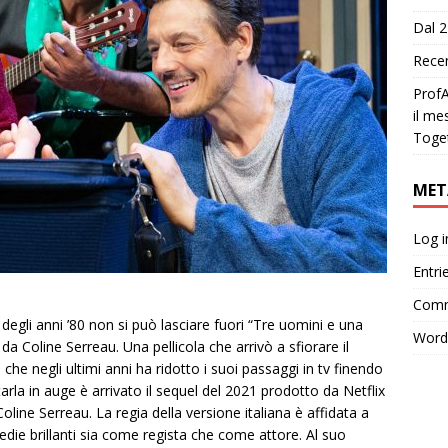
Dal 2
Recen
ProfA
il me
Toge
MET
Log i
Entri
Comm
egli anni ’80 non si può lasciare fuori “Tre uomini e una
Word
 da Coline Serreau. Una pellicola che arrivò a sfiorare il
he negli ultimi anni ha ridotto i suoi passaggi in tv finendo
tarla in auge è arrivato il sequel del 2021 prodotto da Netflix
oline Serreau. La regia della versione italiana è affidata a
die brillanti sia come regista che come attore. Al suo