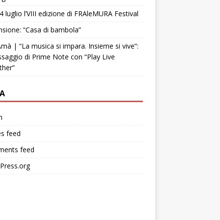
4 luglio l’VIII edizione di FRAleMURA Festival
sione: “Casa di bambola”
mà | “La musica si impara. Insieme si vive”:
ssaggio di Prime Note con “Play Live
ther”
A
n
es feed
ents feed
Press.org