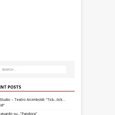
ENT POSTS
tudio – Teatro Arcimboldi: “Tick…tick…
M!”
sguardo su…”Pandora”