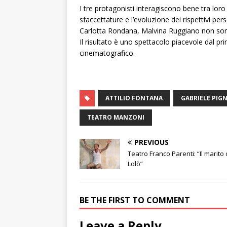
I tre protagonisti interagiscono bene tra lo
sfaccettature e l’evoluzione dei rispettivi pe
Carlotta Rondana, Malvina Ruggiano non sono 
Il risultato è uno spettacolo piacevole dal p
cinematografico.
ATTILIO FONTANA
GABRIELE PIG
TEATRO MANZONI
PREVIOUS
Teatro Franco Parenti: “Il marito 
Lolò”
BE THE FIRST TO COMMENT
Leave a Reply