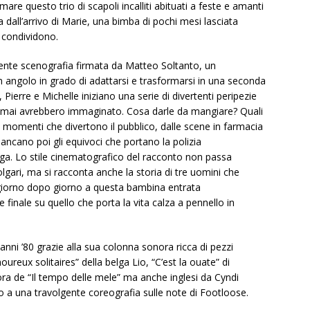
are questo trio di scapoli incalliti abituati a feste e amanti
 dall’arrivo di Marie, una bimba di pochi mesi lasciata
e condividono.
nente scenografia firmata da Matteo Soltanto, un
 angolo in grado di adattarsi e trasformarsi in una seconda
 Pierre e Michelle iniziano una serie di divertenti peripezie
 mai avrebbero immaginato. Cosa darle da mangiare? Quali
momenti che divertono il pubblico, dalle scene in farmacia
ncano poi gli equivoci che portano la polizia
oga. Lo stile cinematografico del racconto non passa
lgari, ma si racconta anche la storia di tre uomini che
giorno dopo giorno a questa bambina entrata
 finale su quello che porta la vita calza a pennello in
anni ’80 grazie alla sua colonna sonora ricca di pezzi
ureux solitaires” della belga Lio, “C’est la ouate” di
ora de “Il tempo delle mele” ma anche inglesi da Cyndi
o a una travolgente coreografia sulle note di Footloose.