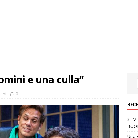
omini e una culla”
oni
0
REC
STM S
BOO
Uno 