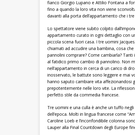
fianco Giorgio Lupano e Attilio Fontana a form
fino a quando la loro vita non viene sconvolta
davanti alla porta dell’appartamento che i tr
Lo spettatore viene subito colpito dall’impo
appartamento curato in ogni dettaglio con un
piccola scena fuori casa. I tre uomini Jacques,
chiamati ad accudire una bambina, cosa che
pannolini comprare? Come cambiarla? Tanti i 
al fatidico primo cambio di pannolino. Non ma
nell’appartamento in cerca di un carico di dr
inosservato, le battute sono leggere e mai vo
hanno saputo cambiare vita affezionandosi 
prepotentemente nelle loro vite. La riflessione
perfetto stile da commedia francese.
Tre uomini e una culla è anche un tuffo negli 
dell’epoca. Molti in lingua francese come “Amo
Caroline Loeb e l’inconfondibile colonna son
Lauper alla Final Countdown degli Europe fin