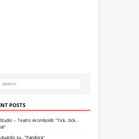
ENT POSTS
tudio – Teatro Arcimboldi: “Tick…tick…
M!”
sguardo su…”Pandora”