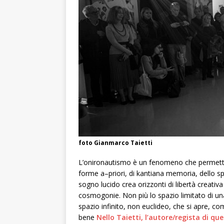
foto Gianmarco Taietti
L’onironautismo è un fenomeno che permette 
forme a–priori, di kantiana memoria, dello spa
sogno lucido crea orizzonti di libertà creati
cosmogonie. Non più lo spazio limitato di una
spazio infinito, non euclideo, che si apre, co
bene
Nello Taietti, l’autore/regista di qu