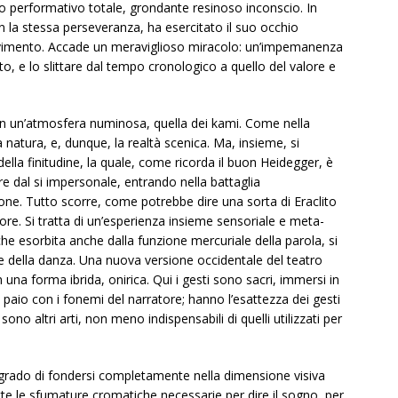
o performativo totale, grondante resinoso inconscio. In
 la stessa perseveranza, ha esercitato il suo occhio
movimento. Accade un meraviglioso miracolo: un’impemanenza
to, e lo slittare dal tempo cronologico a quello del valore e
in un’atmosfera numinosa, quella dei kami. Come nella
la natura, e, dunque, la realtà scenica. Ma, insieme, si
e della finitudine, la quale, come ricorda il buon Heidegger, è
e dal si impersonale, entrando nella battaglia
nzione. Tutto scorre, come potrebbe dire una sorta di Eraclito
ore. Si tratta di un’esperienza insieme sensoriale e meta-
ò che esorbita anche dalla funzione mercuriale della parola, si
ze della danza. Una nuova versione occidentale del teatro
 una forma ibrida, onirica. Qui i gesti sono sacri, immersi in
paio con i fonemi del narratore; hanno l’esattezza dei gesti
sono altri arti, non meno indispensabili di quelli utilizzati per
n grado di fondersi completamente nella dimensione visiva
utte le sfumature cromatiche necessarie per dire il sogno, per