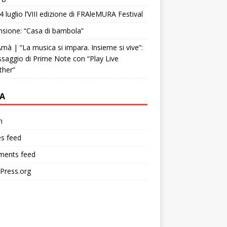
4 luglio l’VIII edizione di FRAleMURA Festival
sione: “Casa di bambola”
mà | “La musica si impara. Insieme si vive”:
ssaggio di Prime Note con “Play Live
ther”
A
n
es feed
ents feed
Press.org