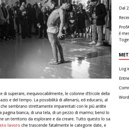
Dal 2
Recen
ProfA
il me
Toge
MET
Log i
Entri
Comm
di superare, inequivocabilmente, le colonne d’Ercole della
Word
zio e del tempo. La possibilità di allenarsi, ed educarsi, al
va che sembrano strettamente imparentati con le più ardite
 pagina bianca, di una tela, di un pezzo di marmo; bensì lo
me un territorio da esplorare e da creare. Tutto questo lo sa
esto lavoro
che trascende fatalmente le categorie date, e