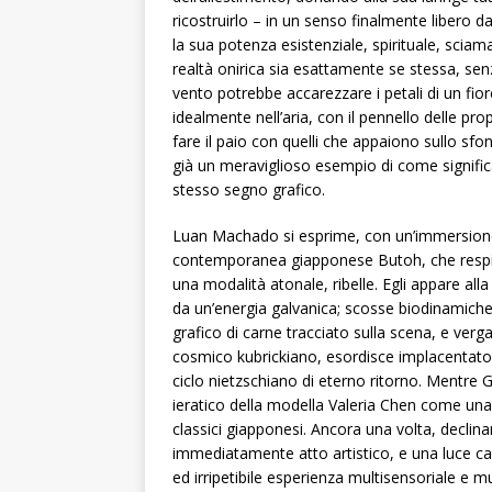
ricostruirlo – in un senso finalmente libero d
la sua potenza esistenziale, spirituale, scia
realtà onirica sia esattamente se stessa, senz
vento potrebbe accarezzare i petali di un fior
idealmente nell’aria, con il pennello delle p
fare il paio con quelli che appaiono sullo sfo
già un meraviglioso esempio di come significa
stesso segno grafico.
Luan Machado si esprime, con un’immersione,
contemporanea giapponese Butoh, che respin
una modalità atonale, ribelle. Egli appare all
da un’energia galvanica; scosse biodinamic
grafico di carne tracciato sulla scena, e vergat
cosmico kubrickiano, esordisce implacentat
ciclo nietzschiano di eterno ritorno. Mentre Gu
ieratico della modella Valeria Chen come una t
classici giapponesi. Ancora una volta, declina
immediatamente atto artistico, e una luce ca
ed irripetibile esperienza multisensoriale e m