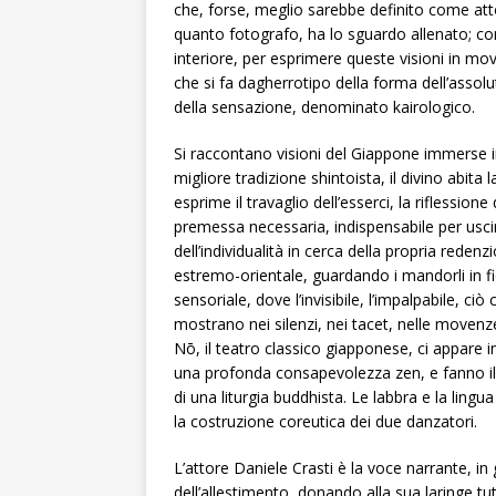
che, forse, meglio sarebbe definito come att
quanto fotografo, ha lo sguardo allenato; con
interiore, per esprimere queste visioni in 
che si fa dagherrotipo della forma dell’assolu
della sensazione, denominato kairologico.
Si raccontano visioni del Giappone immerse 
migliore tradizione shintoista, il divino abita 
esprime il travaglio dell’esserci, la riflession
premessa necessaria, indispensabile per uscir
dell’individualità in cerca della propria rede
estremo-orientale, guardando i mandorli in fi
sensoriale, dove l’invisibile, l’impalpabile, ci
mostrano nei silenzi, nei tacet, nelle moven
Nō, il teatro classico giapponese, ci appare in
una profonda consapevolezza zen, e fanno il 
di una liturgia buddhista. Le labbra e la lingua 
la costruzione coreutica dei due danzatori.
L’attore Daniele Crasti è la voce narrante, i
dell’allestimento, donando alla sua laringe t