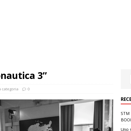
nautica 3”
 categoria
0
REC
STM S
BOO
Uno 