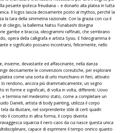
alla pesante ipoteca freudiana – e donarlo alla platea in tutta
manica. Il logos lascia decisamente posto al mythos, perché la
a la tara della simmetria razionale. Con la grazia con cui il
e di ciliegio, la ballerina Natsu Funabashi disegna
roprie gambe e braccia, ideogrammi raffinati, che sembrano
ndo, opera della calligrafa e artista Sysiu. E l’ideogramma è
nte e signficato possano incontrarsi, felicemente, nello
 insieme, devastante ed affascinante, nella danza
ge decisamente le convenzioni coreutiche, per esplorare
a platea come una sorta di urlo munchiano in fieri, attivato
he lo rendono, ancora più drammaticamente, un segno
o in forme e significati, di volta in volta, differenti. Uovo
o, e termina nel medesimo stato, come a completare un
ido Danieli, artista di body painting, utilizza il corpo
ela da illustare, nel sorprendente stile di certi quadri
ndo il concetto in altra forma, il corpo diventa
ravaggesca squarcia il nero-caos da cui nasce questa unica
ultidisciplinare, capace di esprimere il tempo onirico quanto