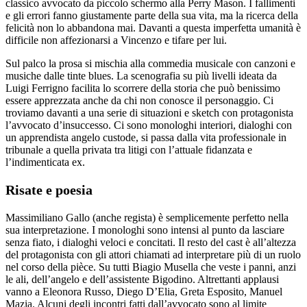
classico avvocato da piccolo schermo alla Perry Mason. I fallimenti
e gli errori fanno giustamente parte della sua vita, ma la ricerca della
felicità non lo abbandona mai. Davanti a questa imperfetta umanità è
difficile non affezionarsi a Vincenzo e tifare per lui.
Sul palco la prosa si mischia alla commedia musicale con canzoni e
musiche dalle tinte blues. La scenografia su più livelli ideata da
Luigi Ferrigno facilita lo scorrere della storia che può benissimo
essere apprezzata anche da chi non conosce il personaggio. Ci
troviamo davanti a una serie di situazioni e sketch con protagonista
l’avvocato d’insuccesso. Ci sono monologhi interiori, dialoghi con
un apprendista angelo custode, si passa dalla vita professionale in
tribunale a quella privata tra litigi con l’attuale fidanzata e
l’indimenticata ex.
Risate e poesia
Massimiliano Gallo (anche regista) è semplicemente perfetto nella
sua interpretazione. I monologhi sono intensi al punto da lasciare
senza fiato, i dialoghi veloci e concitati. Il resto del cast è all’altezza
del protagonista con gli attori chiamati ad interpretare più di un ruolo
nel corso della pièce. Su tutti Biagio Musella che veste i panni, anzi
le ali, dell’angelo e dell’assistente Bigodino. Altrettanti applausi
vanno a Eleonora Russo, Diego D’Elia, Greta Esposito, Manuel
Mazia. Alcuni degli incontri fatti dall’avvocato sono al limite