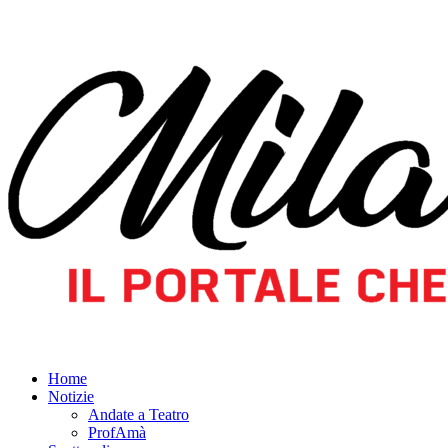
Home
Notizie
Andate a Teatro
ProfAmà