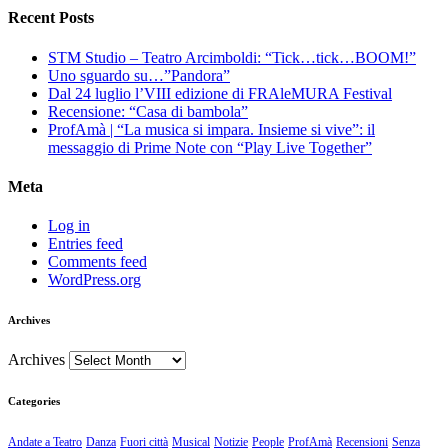
Recent Posts
STM Studio – Teatro Arcimboldi: “Tick…tick…BOOM!”
Uno sguardo su…”Pandora”
Dal 24 luglio l’VIII edizione di FRAleMURA Festival
Recensione: “Casa di bambola”
ProfAmà | “La musica si impara. Insieme si vive”: il
messaggio di Prime Note con “Play Live Together”
Meta
Log in
Entries feed
Comments feed
WordPress.org
Archives
Archives
Categories
Andate a Teatro
Danza
Fuori città
Musical
Notizie
People
ProfAmà
Recensioni
Senza