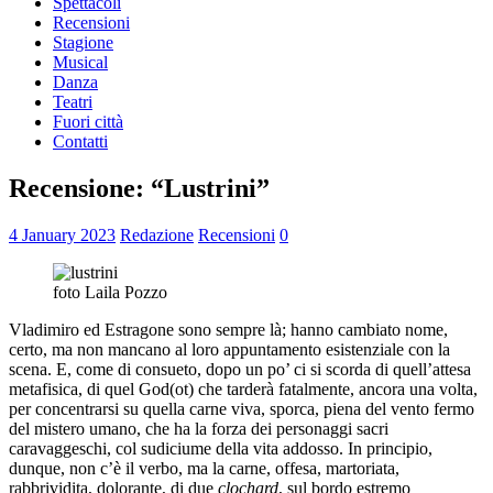
Spettacoli
Recensioni
Stagione
Musical
Danza
Teatri
Fuori città
Contatti
Recensione: “Lustrini”
4 January 2023
Redazione
Recensioni
0
foto Laila Pozzo
Vladimiro ed Estragone sono sempre là; hanno cambiato nome,
certo, ma non mancano al loro appuntamento esistenziale con la
scena. E, come di consueto, dopo un po’ ci si scorda di quell’attesa
metafisica, di quel God(ot) che tarderà fatalmente, ancora una volta,
per concentrarsi su quella carne viva, sporca, piena del vento fermo
del mistero umano, che ha la forza dei personaggi sacri
caravaggeschi, col sudiciume della vita addosso. In principio,
dunque, non c’è il verbo, ma la carne, offesa, martoriata,
rabbrividita, dolorante, di due
clochard
, sul bordo estremo