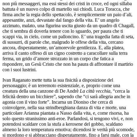
non più messaggeri, ma essi stessi dei cristi in croce, ed ogni sillaba
battuta è un nuovo colpo di martello sui chiodi. Luca Toracca, che
firma anche la regia dello spettacolo, è semplicemente un paio d’ali,
appesantite, anzi, devastate dal fango della vita. E’ un angelo
azzimato, malato, una figurina uscita giusto da un quadro di Chagall,
che ti sembra di doverla tenere con lo sguardo, per paura che ti
scappi via, in cielo, come un palloncino. E’ una tragedia fatta di seta,
di sussurri, di parole che, malgrado le offese della vita, cercano
ancora, disperatamente, un’amorevole gentilezza. E, alla platea,
arriva il canto offeso di un cigno costretto a caracollare sulla terra
ferma, un grido d’amore strozzato in un corpo che fatica a
rispondere, un Gesù Cristo che non ha paura di affrontare il martirio
con i suoi lustrini.
Ivan Raganato mette tutta la sua fisicità a disposizione del
personaggio; è un terremoto esistenziale, e, proprio come una
creatura della una canzone di De Andrè
La città vecchia
, “cerca la
felicità dentro un bicchiere”, sapendo che “ci sarà allegria anche in
agonia con il vino forte”. Incarna un Dioniso che cerca di
coinvolgere, nella sua strindberghiana danza di vita e morte, una
particolare Arianna piantata a Nasso dalla vita, e, come risorsa, ha
solo questo stranissimo anti-eroe. Parlandosi, si tengono vivi, e, non
potendosi scaldare con la stufa a kerosene del gobbo, scaldano
almeno la loro temperatura emotiva; dicendosi le verità più scomode,
si mordono e si abbracciano disperatamente, fino a farsi male, con la