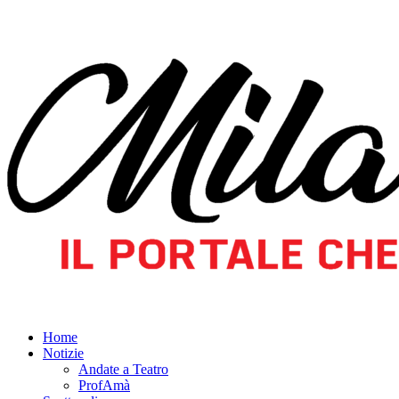
Home
Notizie
Andate a Teatro
ProfAmà