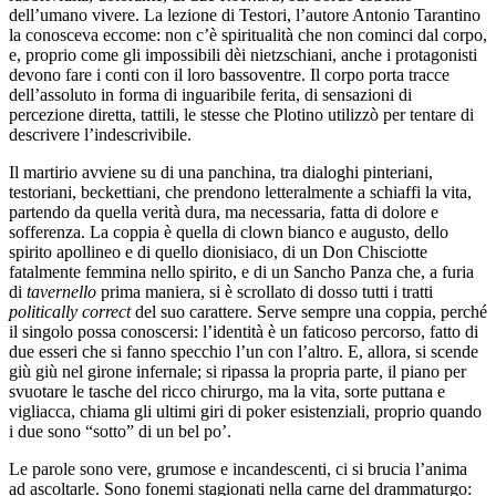
dell’umano vivere. La lezione di Testori, l’autore Antonio Tarantino
la conosceva eccome: non c’è spiritualità che non cominci dal corpo,
e, proprio come gli impossibili dèi nietzschiani, anche i protagonisti
devono fare i conti con il loro bassoventre. Il corpo porta tracce
dell’assoluto in forma di inguaribile ferita, di sensazioni di
percezione diretta, tattili, le stesse che Plotino utilizzò per tentare di
descrivere l’indescrivibile.
Il martirio avviene su di una panchina, tra dialoghi pinteriani,
testoriani, beckettiani, che prendono letteralmente a schiaffi la vita,
partendo da quella verità dura, ma necessaria, fatta di dolore e
sofferenza. La coppia è quella di clown bianco e augusto, dello
spirito apollineo e di quello dionisiaco, di un Don Chisciotte
fatalmente femmina nello spirito, e di un Sancho Panza che, a furia
di
tavernello
prima maniera, si è scrollato di dosso tutti i tratti
politically correct
del suo carattere. Serve sempre una coppia, perché
il singolo possa conoscersi: l’identità è un faticoso percorso, fatto di
due esseri che si fanno specchio l’un con l’altro. E, allora, si scende
giù giù nel girone infernale; si ripassa la propria parte, il piano per
svuotare le tasche del ricco chirurgo, ma la vita, sorte puttana e
vigliacca, chiama gli ultimi giri di poker esistenziali, proprio quando
i due sono “sotto” di un bel po’.
Le parole sono vere, grumose e incandescenti, ci si brucia l’anima
ad ascoltarle. Sono fonemi stagionati nella carne del drammaturgo: