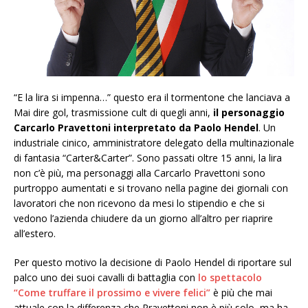
“E la lira si impenna…” questo era il tormentone che lanciava a
Mai dire gol, trasmissione cult di quegli anni,
il personaggio
Carcarlo Pravettoni interpretato da Paolo Hendel
. Un
industriale cinico, amministratore delegato della multinazionale
di fantasia “Carter&Carter”. Sono passati oltre 15 anni, la lira
non c’è più, ma personaggi alla Carcarlo Pravettoni sono
purtroppo aumentati e si trovano nella pagine dei giornali con
lavoratori che non ricevono da mesi lo stipendio e che si
vedono l’azienda chiudere da un giorno all’altro per riaprire
all’estero.
Per questo motivo la decisione di Paolo Hendel di riportare sul
palco uno dei suoi cavalli di battaglia con
lo spettacolo
“Come truffare il prossimo e vivere felici”
è più che mai
attuale con la differenza che Pravettoni non è più solo, ma ha