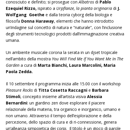
conosciuto e definito; si prosegue con
Albatros
di
Pablo
Ezequiel Rizzo,
ispirato a
Urpflanze, la pianta originaria
di
J.
Wolfgang
Goethe
e dalla teoria cyborg della biologa e
filosofa
Donna Haraway
, elementi che hanno introdotto
un’indagine sul concetto di natura e “naturale”, con l’inclusione
degli strumenti tecnologici prodotti dall’immaginazione creativa
umana.
Un ambiente musicale corona la serata in un djset tropicale
nell’ambito della mostra
You
Will Find Me If You Want Me In The
Garden
a cura di
Marta Bianchi, Laura Marcolini, Maria
Paola Zedda.
Il 10 settembre il programma inizia alle 15.00 con il workshop
Pleasure Rocks
di
Titta Cosetta Raccagni
e
Barbara
Stimoli
, concepito insieme all’artista visiva
Alessia
Bernardini
: un giardino zen dove esplorare il piacere
relazionale della materia, tra organico e inorganico, umano e
non umano. Attraverso il tempo dell’esplorazione e della
percezione, dello spazio di cura e di ri-connessione, genera
un’alleanza simpoietica dei corpi. Il titolo è un gioco di parole