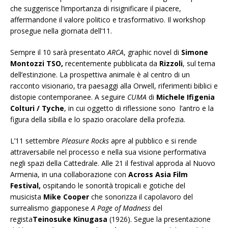
che suggerisce l’importanza di risignificare il piacere,
affermandone il valore politico e trasformativo. Il workshop
prosegue nella giornata dell’11.
Sempre il 10 sarà presentato
ARCA
, graphic novel di
Simone
Montozzi TSO,
recentemente pubblicata da
Rizzoli
, sul tema
dell’estinzione. La prospettiva animale è al centro di un
racconto visionario, tra paesaggi alla Orwell, riferimenti biblici e
distopie contemporanee. A seguire
CUMA
di
Michele Ifigenia
Colturi / Tyche
, in cui oggetto di riflessione sono l’antro e la
figura della sibilla e lo spazio oracolare della profezia.
L’11 settembre
Pleasure Rocks
apre al pubblico e si rende
attraversabile nel processo e nella sua visione performativa
negli spazi della Cattedrale. Alle 21 il festival approda al Nuovo
Armenia, in una collaborazione con
Across Asia Film
Festival,
ospitando le sonorità tropicali e gotiche del
musicista
Mike Cooper
che sonorizza il capolavoro del
surrealismo giapponese
A Page of Madness
del
regista
Teinosuke Kinugasa
(1926). Segue la presentazione