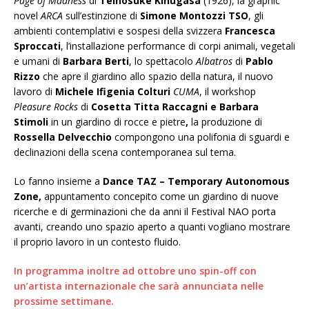
Page of Madness
di
Teinosuke Kinugasa
(1926), la graphic
novel
ARCA
sull’estinzione di
Simone Montozzi TSO
, gli
ambienti contemplativi e sospesi della svizzera
Francesca
Sproccati
, l’installazione performance di corpi animali, vegetali
e umani di
Barbara Berti
, lo spettacolo
Albatros
di
Pablo
Rizzo
che apre il giardino allo spazio della natura, il nuovo
lavoro di
Michele Ifigenia Colturi
CUMA
, il workshop
Pleasure Rocks
di
Cosetta Titta Raccagni e Barbara
Stimoli
in un giardino di rocce e pietre
,
la produzione di
Rossella Delvecchio
compongono una polifonia di sguardi e
declinazioni della scena contemporanea sul tema.
Lo fanno insieme a
Dance TAZ – Temporary Autonomous
Zone,
appuntamento concepito come un giardino di nuove
ricerche e di germinazioni che da anni il Festival NAO porta
avanti, creando uno spazio aperto a quanti vogliano mostrare
il proprio lavoro in un contesto fluido.
In programma inoltre ad ottobre uno spin-off con
un’artista internazionale che sarà annunciata nelle
prossime settimane.