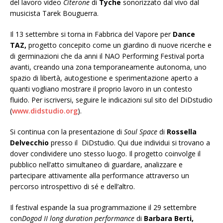
del lavoro video
Citerone
di
Tyche
sonorizzato dal vivo dal
musicista Tarek Bouguerra.
Il 13 settembre si torna in Fabbrica del Vapore per
Dance
TAZ,
progetto concepito come un giardino di nuove ricerche e
di germinazioni che da anni il NAO Performing Festival porta
avanti, creando una zona temporaneamente autonoma, uno
spazio di libertà, autogestione e sperimentazione aperto a
quanti vogliano mostrare il proprio lavoro in un contesto
fluido. Per iscriversi, seguire le indicazioni sul sito del DiDstudio
(
www.didstudio.org
).
Si continua con la presentazione di
Soul Space
di
Rossella
Delvecchio
presso il DiDstudio. Qui due individui si trovano a
dover condividere uno stesso luogo. Il progetto coinvolge il
pubblico nell’atto simultaneo di guardare, analizzare e
partecipare attivamente alla performance attraverso un
percorso introspettivo di sé e dell’altro.
Il festival espande la sua programmazione il 29 settembre
con
Dogod II
long duration performance
di
Barbara Berti,