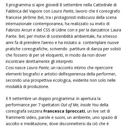
Il programma si apre giovedì 8 settembre nella Cattedrale di
Fabbrica del Vapore con
Laura Pante
, lavoro che il coreografo
francese Jérôme Bel, tra i protagonisti indiscussi della scena
internazionale contemporanea, ha realizzato su invito di
Fabrizio Arcuri e del CSS di Udine con e per la danzatrice Laura
Pante. Bel, per motivi di sostenibilità ambientale, ha smesso
anni fa di prendere l’aereo e ha iniziato a contemplare nuove
pratiche coreografiche, scrivendo partiture di danza per solisti
che fossero di per sé eloquenti, in modo da non dover
incontrare direttamente gli interpreti.
Cosi nasce
Laura Pante,
un racconto intimo che ripercorre
elementi biografici e artistici dell’esperienza della performer,
secondo una prospettiva ecologica, evidente non solo nelle
modalità di produzione.
Il 9 settembre un doppio programma: in apertura la
performance per 7 spettatori
Out of Me, Inside You
della
coreografa svizzera
Francesca Sproccati
, un live set di
frammenti video, parole e suoni, un ambiente, uno spazio di
ascolto e meditazione, dove disconnettersi da ciò che è