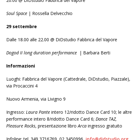
20.00 @ DiDstudio Fabbrica del Vapore
Soul Space
| Rossella Delvecchio
29 settembre
Dalle 18.00 alle 22.00 @ DiDstudio Fabbrica del Vapore
Dogod II long duration performance
| Barbara Berti
Informazioni
Luoghi: Fabbrica del Vapore (Cattedrale, DiDstudio, Piazzale),
via Procaccini 4
Nuovo Armenia, via Livigno 9
Ingresso:
Laura Pante
intero 12/ridotto Dance Card 10; le altre
performance intero 8/ridotto Dance Card 6;
Dance TAZ,
Pleasure Rocks
, presentazione libro
Arca
ingresso gratuito
Infoline: tel. 349 3716769, 02 3450996,
info@didstudio.org
,