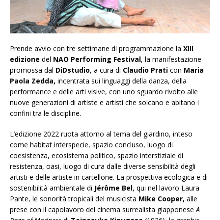
Prende avvio con tre settimane di programmazione la
XIII
edizione
del
NAO Performing Festival
, la manifestazione
promossa dal
DiDstudio
, a cura di
Claudio Prati
con
Maria
Paola Zedda,
incentrata sui linguaggi della danza, della
performance e delle arti visive, con uno sguardo rivolto alle
nuove generazioni di artiste e artisti che solcano e abitano i
confini tra le discipline.
L’edizione 2022 ruota attorno al tema del giardino, inteso
come habitat interspecie, spazio concluso, luogo di
coesistenza, ecosistema politico, spazio interstiziale di
resistenza, oasi, luogo di cura dalle diverse sensibilità degli
artisti e delle artiste in cartellone. La prospettiva ecologica e di
sostenibilità ambientale di
Jérôme Bel
, qui nel lavoro Laura
Pante, le sonorità tropicali del musicista
Mike Cooper,
alle
prese con il capolavoro del cinema surrealista giapponese
A