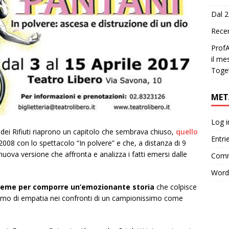
Dal 2
Recen
ProfA
il me
Toge
MET
Log i
ei Rifiuti riaprono un capitolo che sembrava chiuso,
quello
Entri
2008 con lo spettacolo “In polvere” e che, a distanza di 9
nuova versione che affronta e analizza i fatti emersi dalle
Comm
Word
sieme per comporre un’emozionante storia
che colpisce
imo di empatia nei confronti di un campionissimo come