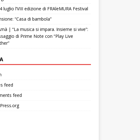
4 luglio l’VIII edizione di FRAleMURA Festival
sione: “Casa di bambola”
mà | “La musica si impara. Insieme si vive”:
ssaggio di Prime Note con “Play Live
ther”
A
n
es feed
ents feed
Press.org