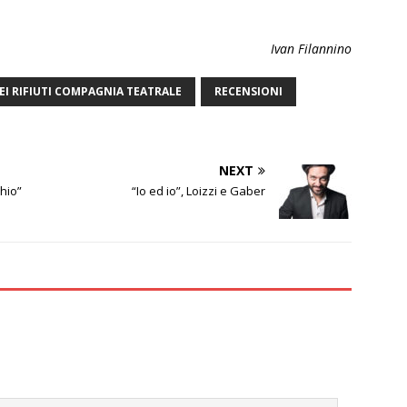
Ivan Filannino
EI RIFIUTI COMPAGNIA TEATRALE
RECENSIONI
NEXT
chio”
“Io ed io”, Loizzi e Gaber