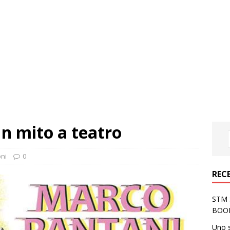
n mito a teatro
ni
0
REC
STM S
BOO
Uno 