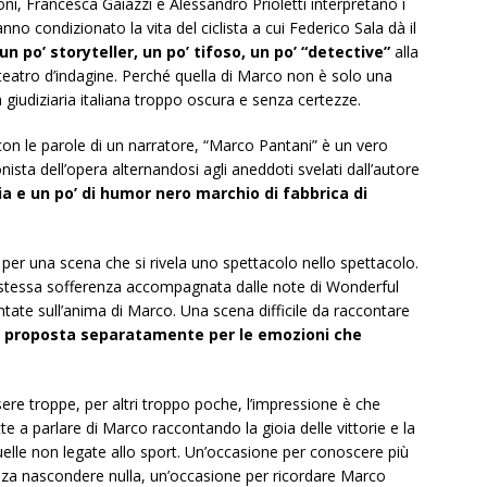
ioni, Francesca Gaiazzi e Alessandro Prioletti interpretano i
no condizionato la vita del ciclista a cui Federico Sala dà il
un po’ storyteller, un po’ tifoso, un po’ “detective”
alla
i teatro d’indagine. Perché quella di Marco non è solo una
 giudiziaria italiana troppo oscura e senza certezze.
 con le parole di un narratore, “Marco Pantani” è un vero
nista dell’opera alternandosi agli aneddoti svelati dall’autore
ia e un po’ di humor nero marchio di fabbrica di
per una scena che si rivela uno spettacolo nello spettacolo.
a stessa sofferenza accompagnata dalle note di Wonderful
untate sull’anima di Marco. Una scena difficile da raccontare
e proposta separatamente per le emozioni che
ere troppe, per altri troppo poche, l’impressione è che
 a parlare di Marco raccontando la gioia delle vittorie e la
quelle non legate allo sport. Un’occasione per conoscere più
enza nascondere nulla, un’occasione per ricordare Marco