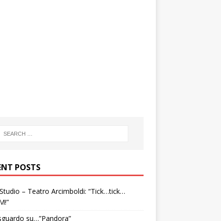
ENT POSTS
tudio – Teatro Arcimboldi: “Tick…tick…
M!”
sguardo su…”Pandora”