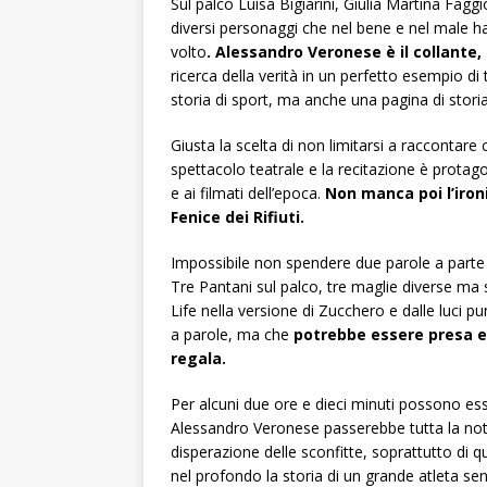
Sul palco Luisa Bigiarini, Giulia Martina Fagg
diversi personaggi che nel bene e nel male han
volto
. Alessandro Veronese è il collante, 
ricerca della verità in un perfetto esempio d
storia di sport, ma anche una pagina di storia
Giusta la scelta di non limitarsi a raccontare
spettacolo teatrale e la recitazione è protago
e ai filmati dell’epoca.
Non manca poi l’iron
Fenice dei Rifiuti.
Impossibile non spendere due parole a parte 
Tre Pantani sul palco, tre maglie diverse m
Life nella versione di Zucchero e dalle luci p
a parole, ma che
potrebbe essere presa 
regala.
Per alcuni due ore e dieci minuti possono ess
Alessandro Veronese passerebbe tutta la notte
disperazione delle sconfitte, soprattutto di 
nel profondo la storia di un grande atleta s